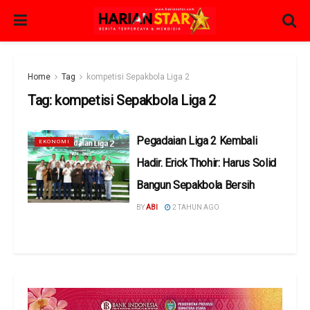
Home
Tag
kompetisi Sepakbola Liga 2
Tag:
kompetisi Sepakbola Liga 2
Pegadaian Liga 2 Kembali
EKONOMI
Hadir. Erick Thohir: Harus Solid
Bangun Sepakbola Bersih
BY
ABI
2 TAHUN AGO