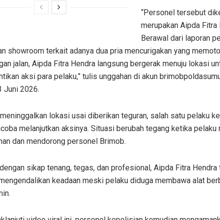
“Personel tersebut dik
merupakan Aipda Fitra 
Berawal dari laporan p
n showroom terkait adanya dua pria mencurigakan yang memoto
an jalan, Aipda Fitra Hendra langsung bergerak menuju lokasi un
ikan aksi para pelaku,” tulis unggahan di akun brimobpoldasumut
3 Juni 2026.
eninggalkan lokasi usai diberikan teguran, salah satu pelaku ke
coba melanjutkan aksinya. Situasi berubah tegang ketika pelaku
nan dan mendorong personel Brimob.
engan sikap tenang, tegas, dan profesional, Aipda Fitra Hendra 
engendalikan keadaan meski pelaku diduga membawa alat berb
min.
lanjuti video viral ini, personel kepolisian kemudian mengaman