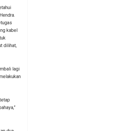
etahui
Hendra.
etugas
ng kabel
tuk
 dilihat,
mbali lagi
 melakukan
tetap
ahaya,”
kan dua