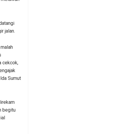
datangi
r jalan.
i malah
s
a cekcok,
engajak
olda Sumut
direkam
n begitu
ial