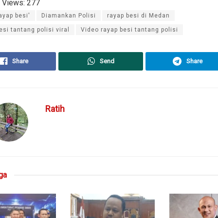
 Views:
277
rayap besi'
Diamankan Polisi
rayap besi di Medan
esi tantang polisi viral
Video rayap besi tantang polisi
Share
Send
Share
Ratih
ga