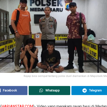
Rayap besi sempat tantang polisi duel diamankan di Mapolsek Med
Facebook
Whatsapp
Telegram
(
HARIANSTAR.COM
)- Video yang merekam rayap besi di Meda