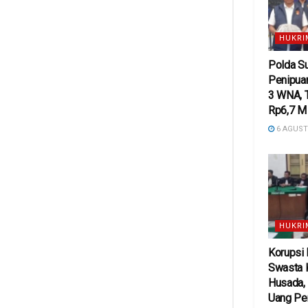
HUKRI
Polda S
Penipuan
3 WNA, 
Rp6,7 M
6 AGUST
HUKRI
Korupsi
Swasta 
Husada,
Uang Pe