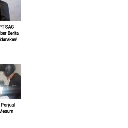
PT SAG
bar Berita
idanakan!
6
 Penjual
 Mesum
6