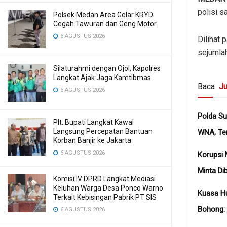
polisi s
Polsek Medan Area Gelar KRYD
Cegah Tawuran dan Geng Motor
6 AGUSTUS 2026
Dilihat
sejumlah
Silaturahmi dengan Ojol, Kapolres
Langkat Ajak Jaga Kamtibmas
Baca
Ju
6 AGUSTUS 2026
Polda Su
Plt. Bupati Langkat Kawal
Langsung Percepatan Bantuan
WNA, Te
Korban Banjir ke Jakarta
6 AGUSTUS 2026
Korupsi 
Minta Di
Komisi IV DPRD Langkat Mediasi
Keluhan Warga Desa Ponco Warno
Kuasa H
Terkait Kebisingan Pabrik PT SIS
Bohong: 
6 AGUSTUS 2026