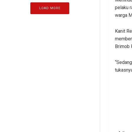
pelaku 
LOAD MORE
warga M
Kanit Re
membena
Brimob 
“Sedang
tukasnya