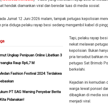
aat hendak diamankan viral dan beredar luas di media sosial.
 pada Jumat 12 Juni 2026 malam, tampak petugas kepolisian men
 pria diduga pelaku rayap besi sedang mengambil kabel di pinggi
Tapi, pelaku rayap bes
ga
nekat melawan petuga
kepolisian. Bukan hany
mut Ungkap Penipuan Online Libatkan 3
pria tersebut bahkan m
rsangka Raup Rp6,7 M
petugas Sat Brimob P
berkelahi.
Medan Fashion Festival 2024: Terdakwa
bebaskan
Kejadian ini kemudian 
warga lewat ponsel da
ukum PT SAG Warning Penyebar Berita
dibagikan di media sos
Kita Pidanakan!
menjadi viral.