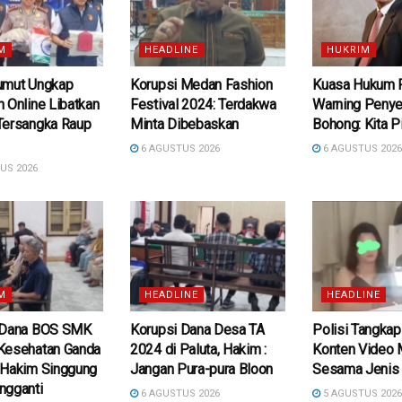
M
HEADLINE
HUKRIM
umut Ungkap
Korupsi Medan Fashion
Kuasa Hukum 
 Online Libatkan
Festival 2024: Terdakwa
Warning Penye
Tersangka Raup
Minta Dibebaskan
Bohong: Kita P
6 AGUSTUS 2026
6 AGUSTUS 202
US 2026
M
HEADLINE
HEADLINE
 Dana BOS SMK
Korupsi Dana Desa TA
Polisi Tangkap
Kesehatan Ganda
2024 di Paluta, Hakim :
Konten Video
 Hakim Singgung
Jangan Pura-pura Bloon
Sesama Jenis
ngganti
6 AGUSTUS 2026
5 AGUSTUS 202