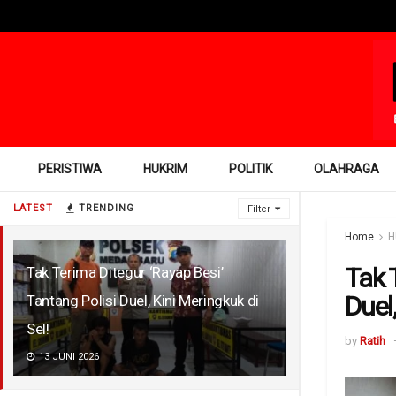
PERISTIWA
HUKRIM
POLITIK
OLAHRAGA
LATEST
TRENDING
Filter
Home
H
Tak 
Tak Terima Ditegur ‘Rayap Besi’
Duel,
Tantang Polisi Duel, Kini Meringkuk di
Sel!
by
Ratih
13 JUNI 2026