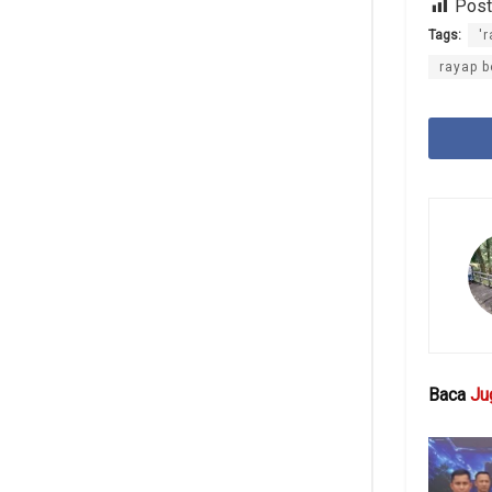
Post
Tags:
'
rayap b
Baca
Ju