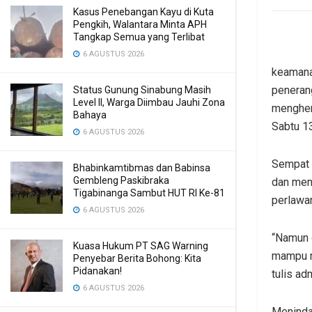
Kasus Penebangan Kayu di Kuta
Pengkih, Walantara Minta APH
Tangkap Semua yang Terlibat
6 AGUSTUS 2026
keamana
penerang
Status Gunung Sinabung Masih
Level II, Warga Diimbau Jauhi Zona
menghent
Bahaya
Sabtu 1
6 AGUSTUS 2026
Sempat m
Bhabinkamtibmas dan Babinsa
Gembleng Paskibraka
dan men
Tigabinanga Sambut HUT RI Ke-81
perlawa
6 AGUSTUS 2026
“Namun d
Kuasa Hukum PT SAG Warning
mampu m
Penyebar Berita Bohong: Kita
Pidanakan!
tulis ad
6 AGUSTUS 2026
Menindak