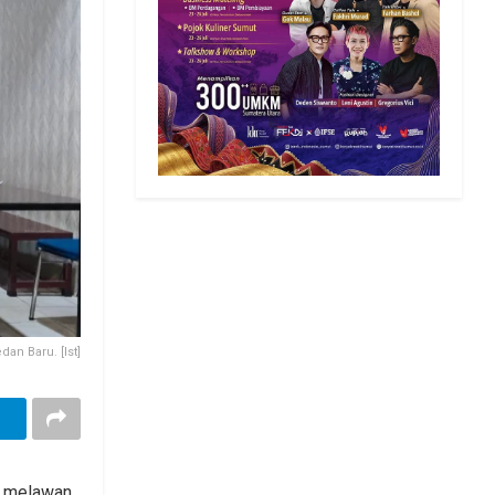
an Baru. [Ist]
n melawan