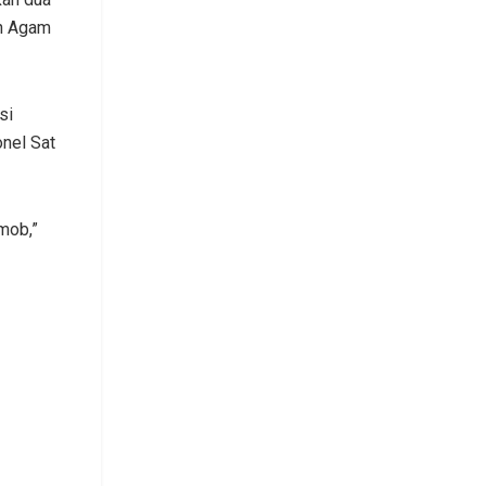
an Agam
si
nel Sat
mob,”