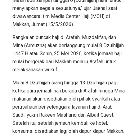
Masih ada sampai tanggal 6 [Dzulhijjah] nanti untuk
menyiapkan segala sesuatunya,” ujar Jaenal saat
diwawancarai tim Media Center Haji (MCH) di
Makkah, Jumat (15/5/2026).
Rangkaian puncak haji di Arafah, Muzdalifah, dan
Mina (Armuzna) akan berlangsung mulai 8 Dzulhijjah
1447 H atau Senin, 25 Mei 2026, ketika jemaah haji
mulai bergerak dari Makkah menuju Arafah untuk
melaksanakan wukuf.
Mulai 8 Dzulhijjah siang hingga 13 Dzulhijjah pagi,
ketika para jemaah haji berada di Arafah hingga Mina,
makanan akan disediakan oleh pihak syarikah atau
perusahaan penyelenggara layanan haji di Arab
Saudi, yakni Rakeen Mashariq dan Albait Guest.
Setelah itu, setelah jemaah kembali ke hotel,
konsumsi disediakan lagi oleh dapur-dapur Makkah.