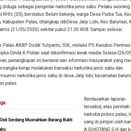
g diduga sebagai pengedar narkotika jenis sabu. Pelaku seorang l
al RHH, (20), berstatus Belum bekerja, warga Desa Purba Tua, K
, Kabupaten Palas, ditangkap dibDesa Janji Lobi, Kec Barumun,
amis (21/05/2026) sekitar pukul 21.30 WIB. Sampai selesai.
s Palas AKBP Dodik Yuliyanto, SIK., melalui PS Kasubsi Penmas
ripka Ginda K Pohan saat dikonfirmasi awak media Selasa (26/0
kan, penangkapan ini berawal dari informasi masyarakat yang m
rsangka kerap melakukan transaksi narkotika jenis sabu dan
sumsi narkotika jenis sabu di desa Janji lobi, kecamatan barum
en palas.
Berdasarkan laporan
ga
tersebut, atas perintah
narkoba polres palas, 
 Deli Serdang Musnahkan Barang Bukti
yang di pimpin oleh ka
abu
A SIHOTANG S.H dan ka