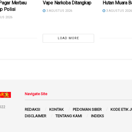
 Pagar Merbau
Vape Narkoba Ditangkap
Hutan Muara B
p Polisi
3 AGUSTUS 2026
3 AGUSTUS 202
US 2026
LOAD MORE
Navigate Site
022
REDAKSI
KONTAK
PEDOMAN SIBER
KODE ETIK 
DISCLAIMER
TENTANG KAMI
INDEKS