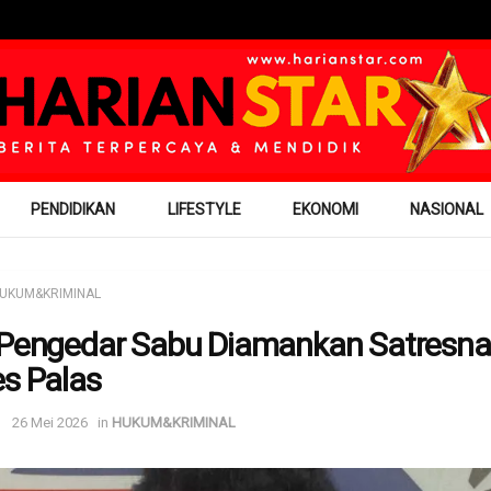
PENDIDIKAN
LIFESTYLE
EKONOMI
NASIONAL
UKUM&KRIMINAL
 Pengedar Sabu Diamankan Satresn
es Palas
26 Mei 2026
in
HUKUM&KRIMINAL