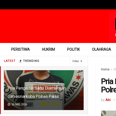
PERISTIWA
HUKRIM
POLITIK
OLAHRAGA
LATEST
TRENDING
Filter
Home
H
Pria
Polr
Pria Pengedar Sabu Diamankan
Satresnarkoba Polres Palas
by
Abi
26 MEI 2026