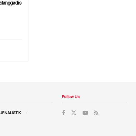
atanggadis
6
Follow Us
JURNALISTIK