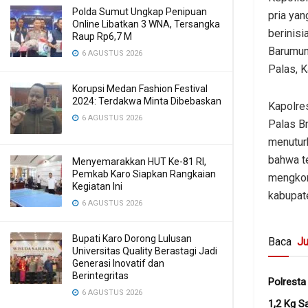
Polda Sumut Ungkap Penipuan
pria yan
Online Libatkan 3 WNA, Tersangka
berinisi
Raup Rp6,7 M
Barumun
6 AGUSTUS 2026
Palas, K
Korupsi Medan Fashion Festival
2024: Terdakwa Minta Dibebaskan
Kapolre
6 AGUSTUS 2026
Palas B
menutur
bahwa te
Menyemarakkan HUT Ke-81 RI,
Pemkab Karo Siapkan Rangkaian
mengkom
Kegiatan Ini
kabupat
6 AGUSTUS 2026
Bupati Karo Dorong Lulusan
Baca
Ju
Universitas Quality Berastagi Jadi
Generasi Inovatif dan
Berintegritas
Polresta
6 AGUSTUS 2026
1,2 Kg S