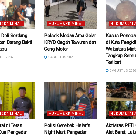
&KRIMINAL
HUKUM&KRIMINAL
HUKUM&KRIM
 Deli Serdang
Polsek Medan Area Gelar
Kasus Peneba
an Barang Bukti
KRYD Cegah Tawuran dan
di Kuta Pengki
abu
Geng Motor
Walantara Min
Tangkap Semu
US 2026
6 AGUSTUS 2026
Terlibat
6 AGUSTUS 202
&KRIMINAL
HUKUM&KRIMINAL
HUKUM&KRIM
tai di Teras
Polisi Gerebek Helen’s
Aktivitas PETI
Dua Pengedar
Night Mart Pengedar
Alat Berat, Lul