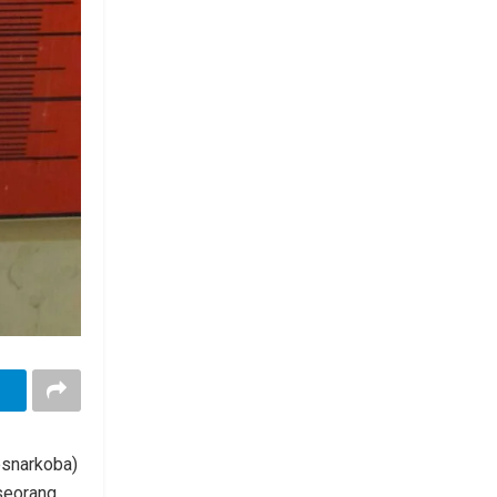
esnarkoba)
seorang