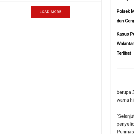
Polsek 
LOAD MORE
dan Gen
Kasus Pe
Walanta
Terlibat
berupa 3
warna hi
“Selanju
penyelid
Penmas 