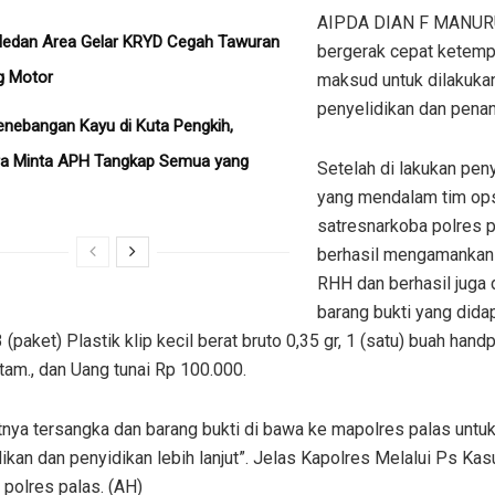
AIPDA DIAN F MANU
Medan Area Gelar KRYD Cegah Tawuran
bergerak cepat ketemp
g Motor
maksud untuk dilakuka
penyelidikan dan pena
nebangan Kayu di Kuta Pengkih,
ra Minta APH Tangkap Semua yang
Setelah di lakukan pen
yang mendalam tim op
satresnarkoba polres 
berhasil mengamankan
RHH dan berhasil juga
barang bukti yang dida
 (paket) Plastik klip kecil berat bruto 0,35 gr, 1 (satu) buah han
tam., dan Uang tunai Rp 100.000.
tnya tersangka dan barang bukti di bawa ke mapolres palas untuk
ikan dan penyidikan lebih lanjut”. Jelas Kapolres Melalui Ps Kas
polres palas. (AH)