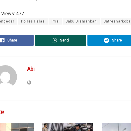
 Views:
477
engedar
Polres Palas
Pria
Sabu Diamankan
Satresnarkoba
Share
Send
Share
Abi
ga