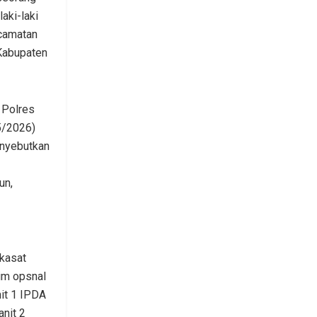
aki-laki
ecamatan
 Kabupaten
 Polres
5/2026)
enyebutkan
un,
 kasat
tim opsnal
nit 1 IPDA
nit 2