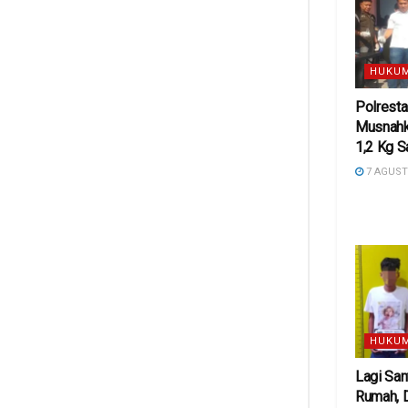
HUKUM
Polresta
Musnahk
1,2 Kg S
7 AGUST
HUKUM
Lagi San
Rumah, 