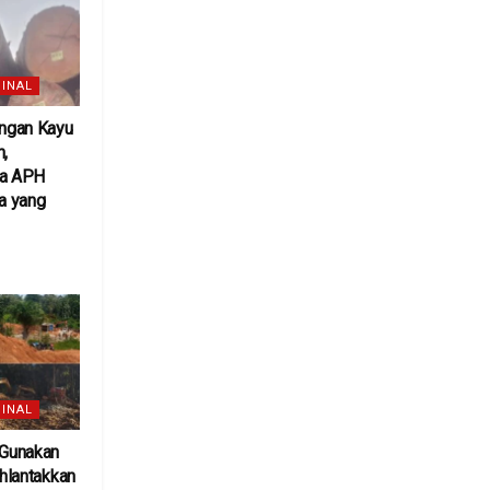
INAL
ngan Kayu
h,
ta APH
a yang
6
INAL
 Gunakan
uhlantakkan