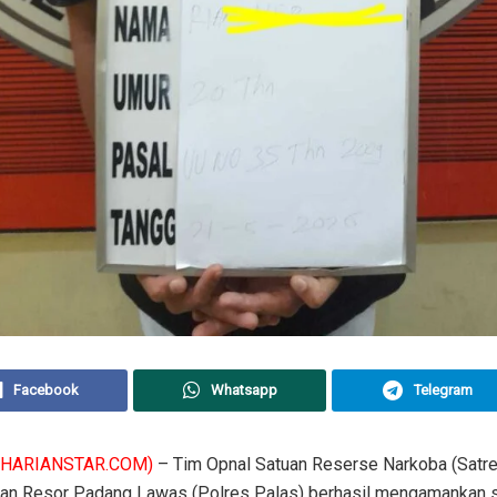
Facebook
Whatsapp
Telegram
(HARIANSTAR.COM)
– Tim Opnal Satuan Reserse Narkoba (Satr
ian Resor Padang Lawas (Polres Palas) berhasil mengamankan 