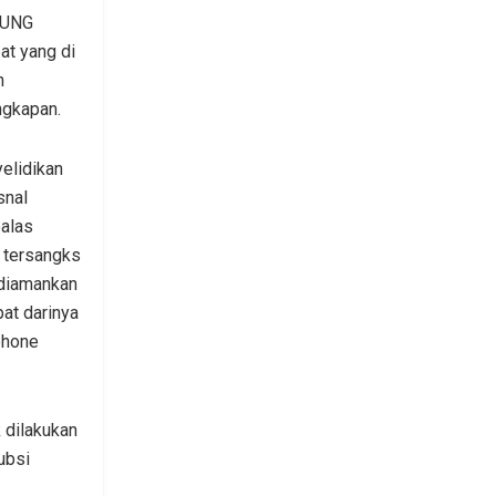
RUNG
at yang di
n
ngkapan.
yelidikan
snal
palas
 tersangks
 diamankan
pat darinya
dphone
 dilakukan
ubsi