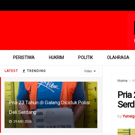
PERISTIWA
HUKRIM
POLITIK
OLAHRAGA
LATEST
TRENDING
Filter
Home
H
Pria
Ser
Pria 23 Tahun di Galang Diciduk Polisi
Deli Serdang
by
Yunsig
29 MEI 2026