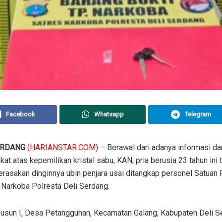
Facebook
Whatsapp
Telegram
ERDANG
(HARIANSTAR.COM)
– Berawal dari adanya informasi dar
at atas kepemilikan kristal sabu, KAN, pria berusia 23 tahun ini
erasakan dinginnya ubin penjara usai ditangkap personel Satuan
 Narkoba Polresta Deli Serdang.
usun I, Desa Petangguhan, Kecamatan Galang, Kabupaten Deli S