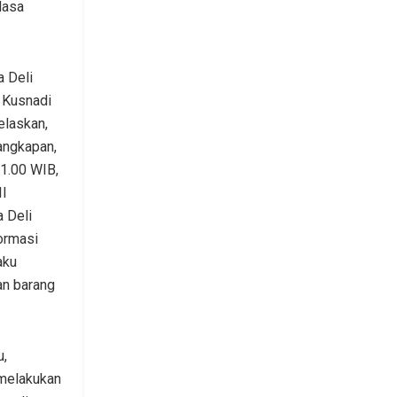
lasa
a Deli
 Kusnadi
elaskan,
angkapan,
21.00 WIB,
II
 Deli
ormasi
aku
an barang
u,
 melakukan