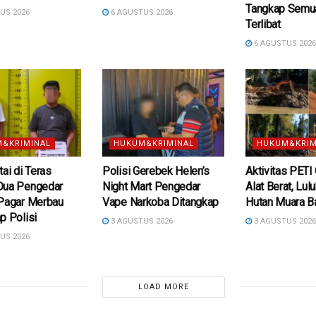
Tangkap Semu
US 2026
6 AGUSTUS 2026
Terlibat
6 AGUSTUS 202
&KRIMINAL
HUKUM&KRIMINAL
HUKUM&KRIM
tai di Teras
Polisi Gerebek Helen’s
Aktivitas PETI
Dua Pengedar
Night Mart Pengedar
Alat Berat, Lul
 Pagar Merbau
Vape Narkoba Ditangkap
Hutan Muara B
p Polisi
3 AGUSTUS 2026
3 AGUSTUS 202
US 2026
LOAD MORE