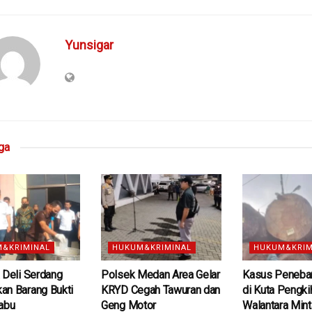
Yunsigar
ga
&KRIMINAL
HUKUM&KRIMINAL
HUKUM&KRIM
 Deli Serdang
Polsek Medan Area Gelar
Kasus Peneba
an Barang Bukti
KRYD Cegah Tawuran dan
di Kuta Pengki
abu
Geng Motor
Walantara Min