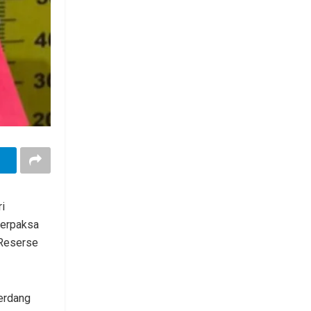
i
 terpaksa
 Reserse
erdang