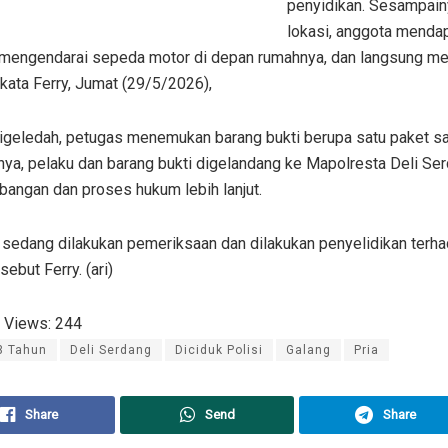
penyidikan. Sesampain
lokasi, anggota mendap
mengendarai sepeda motor di depan rumahnya, dan langsung m
 kata Ferry, Jumat (29/5/2026),
digeledah, petugas menemukan barang bukti berupa satu paket sa
nya, pelaku dan barang bukti digelandang ke Mapolresta Deli Se
angan dan proses hukum lebih lanjut.
i sedang dilakukan pemeriksaan dan dilakukan penyelidikan terh
sebut Ferry. (ari)
 Views:
244
3 Tahun
Deli Serdang
Diciduk Polisi
Galang
Pria
Share
Send
Share