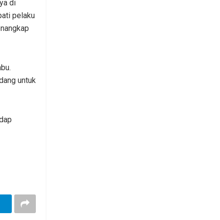
ya di
ati pelaku
enangkap
bu.
rdang untuk
adap