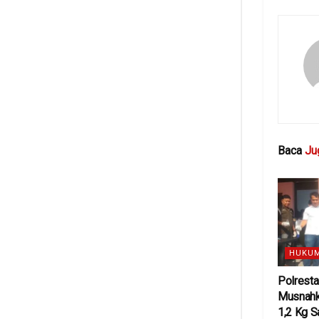
Baca
Ju
HUKUM
Polresta
Musnahk
1,2 Kg S