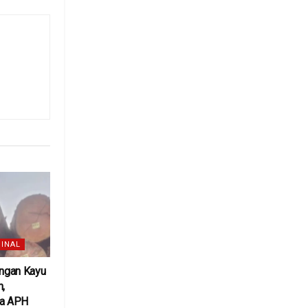
INAL
ngan Kayu
h,
ta APH