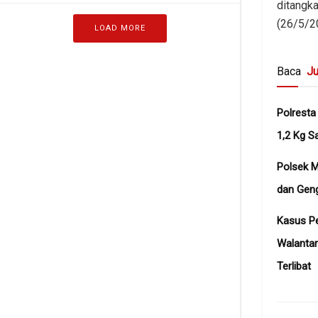
ditangka
(26/5/2
LOAD MORE
Baca
Ju
Polresta
1,2 Kg S
Polsek 
dan Gen
Kasus Pe
Walanta
Terlibat