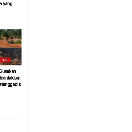
a yang
6
INAL
 Gunakan
uhlantakkan
atanggadis
6