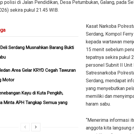
p polisi di Jalan Pendidikan, Desa Petumbukan, Galang, pada Se
026) sekira pukul 21.45 WIB.
Kasat Narkoba Polrest
ga
Serdang, Kompol Ferry
kepada wartawan menj
 Deli Serdang Musnahkan Barang Bukti
15 menit sebelum pen
abu
tepatnya sekira pukul 
personel Subnit II Unit 
Medan Area Gelar KRYD Cegah Tawuran
Satresnarkoba Polresta
g Motor
Serdang, mendapat inf
yang menyebutkan pel
nebangan Kayu di Kuta Pengkih,
memiliki dan menyimp
ra Minta APH Tangkap Semua yang
haram sabu.
“Menerima informasi it
anggota kita langsung