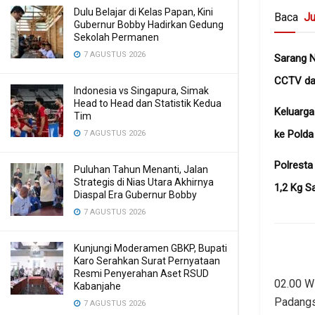
Dulu Belajar di Kelas Papan, Kini
Baca
Ju
Gubernur Bobby Hadirkan Gedung
Sekolah Permanen
7 AGUSTUS 2026
Sarang N
CCTV dan
Indonesia vs Singapura, Simak
Head to Head dan Statistik Kedua
Keluarg
Tim
ke Pold
7 AGUSTUS 2026
Polresta
Puluhan Tahun Menanti, Jalan
Strategis di Nias Utara Akhirnya
1,2 Kg S
Diaspal Era Gubernur Bobby
7 AGUSTUS 2026
Kunjungi Moderamen GBKP, Bupati
Karo Serahkan Surat Pernyataan
Resmi Penyerahan Aset RSUD
02.00 W
Kabanjahe
Padangs
7 AGUSTUS 2026