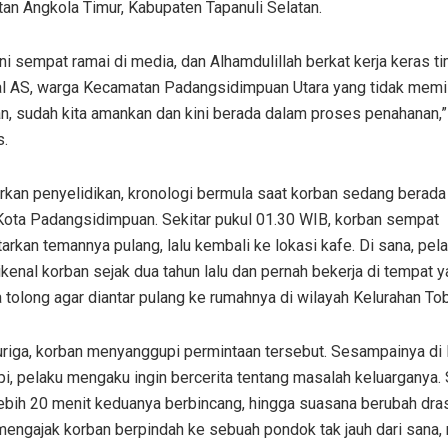
an Angkola Timur, Kabupaten Tapanuli Selatan.
ni sempat ramai di media, dan Alhamdulillah berkat kerja keras ti
ial AS, warga Kecamatan Padangsidimpuan Utara yang tidak memil
an, sudah kita amankan dan kini berada dalam proses penahanan,
s.
rkan penyelidikan, kronologi bermula saat korban sedang berada
 Kota Padangsidimpuan. Sekitar pukul 01.30 WIB, korban sempat
rkan temannya pulang, lalu kembali ke lokasi kafe. Di sana, pel
kenal korban sejak dua tahun lalu dan pernah bekerja di tempat 
tolong agar diantar pulang ke rumahnya di wilayah Kelurahan Tob
uriga, korban menyanggupi permintaan tersebut. Sesampainya di 
i, pelaku mengaku ingin bercerita tentang masalah keluarganya.
ebih 20 menit keduanya berbincang, hingga suasana berubah dras
engajak korban berpindah ke sebuah pondok tak jauh dari sana, 