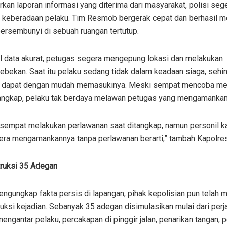
kan laporan informasi yang diterima dari masyarakat, polisi seg
 keberadaan pelaku. Tim Resmob bergerak cepat dan berhasil m
ersembunyi di sebuah ruangan tertutup.
l data akurat, petugas segera mengepung lokasi dan melakukan
ebekan. Saat itu pelaku sedang tidak dalam keadaan siaga, sehi
 dapat dengan mudah memasukinya. Meski sempat mencoba m
tangkap, pelaku tak berdaya melawan petugas yang mengamankan
 sempat melakukan perlawanan saat ditangkap, namun personil k
era mengamankannya tanpa perlawanan berarti,” tambah Kapolres
ruksi 35 Adegan
ngungkap fakta persis di lapangan, pihak kepolisian pun telah 
uksi kejadian. Sebanyak 35 adegan disimulasikan mulai dari perj
engantar pelaku, percakapan di pinggir jalan, penarikan tangan, 