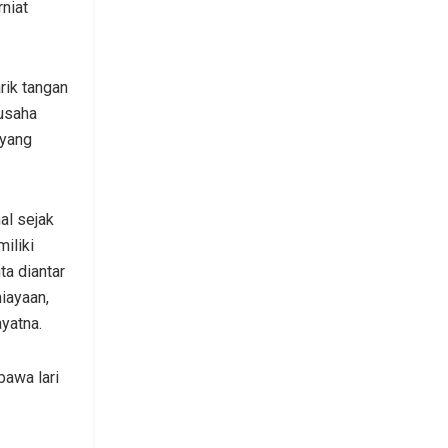
niat
rik tangan
rusaha
 yang
al sejak
iliki
a diantar
iayaan,
yatna.
bawa lari