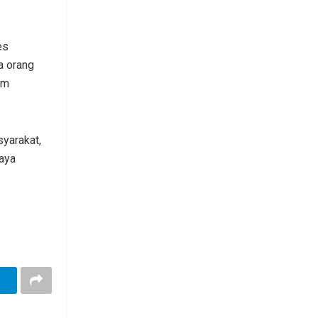
es
a orang
am
yarakat,
aya