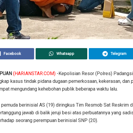
Facebook
Whatsapp
Telegram
MPUAN
(HARIANSTAR.COM)
-Kepolisian Resor (Polres) Padangs
kap kasus tindak pidana dugaan pemerkosaan, kekerasan, dan p
mpat mengundang kehebohan publik beberapa waktu lalu.
 pemuda berinisial AS (19) diringkus Tim Resmob Sat Reskrim da
rtanggung jawab di balik jeruji besi atas perbuatannya yang sadi
erhadap seorang perempuan berinisial SNP (20).