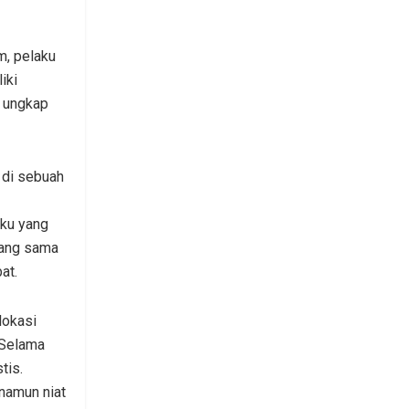
m, pelaku
iki
” ungkap
 di sebuah
aku yang
yang sama
at.
lokasi
 Selama
tis.
namun niat