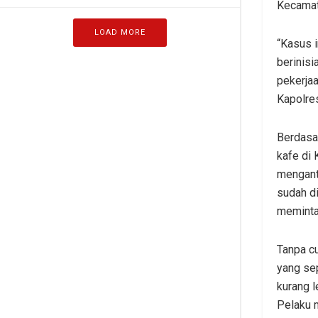
Kecamat
LOAD MORE
“Kasus i
berinis
pekerja
Kapolre
Berdasa
kafe di
menganta
sudah di
meminta 
Tanpa c
yang sep
kurang l
Pelaku m