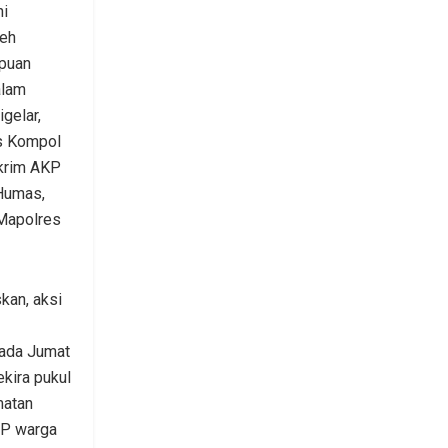
ni
leh
puan
alam
gelar,
s Kompol
skrim AKP
 Humas,
Mapolres
kan, aksi
pada Jumat
kira pukul
matan
NP warga