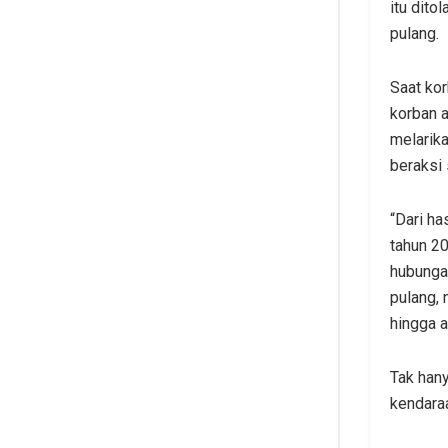
itu dito
pulang.
Saat kor
korban a
melarika
beraksi 
“Dari ha
tahun 2
hubunga
pulang, 
hingga 
Tak hany
kendaraa