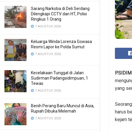
Sarang Narkoba di Deli Serdang
Dilengkapi CCTV dan HT, Polisi
Ringkus 1 Orang
7 AGUSTUS 2026
Keluarga Winda Lorenza Gowasa
Resmi Lapor ke Polda Sumut
7 AGUSTUS 2026
P.SIDI
Kecelakaan Tunggal di Jalan
Sudirman Padangsidimpuan, 1
mengung
Tewas
yang se
7 AGUSTUS 2026
Seorang
Benih Perang Baru Muncul di Asia,
Rupiah Dibuka Melemah
harus be
7 AGUSTUS 2026
kejam t