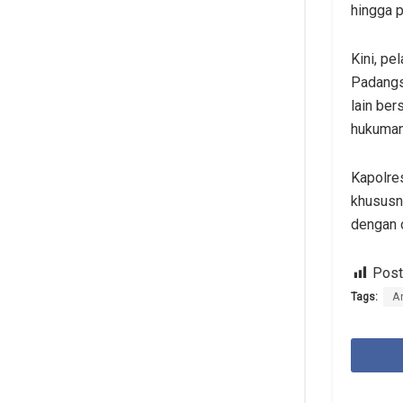
hingga p
Kini, pe
Padangs
lain be
hukuman 
Kapolre
khususn
dengan o
Post
Tags:
A