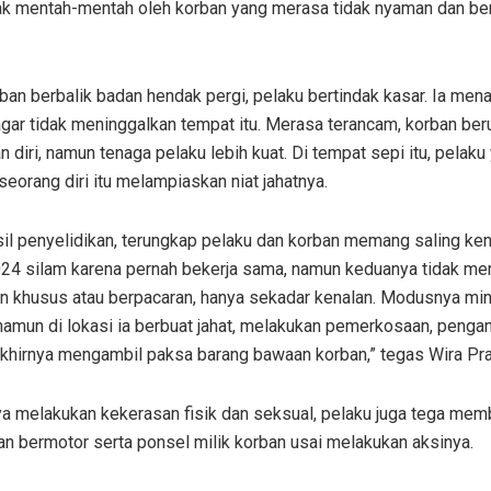
lak mentah-mentah oleh korban yang merasa tidak nyaman dan ber
ban berbalik badan hendak pergi, pelaku bertindak kasar. Ia mena
gar tidak meninggalkan tempat itu. Merasa terancam, korban be
n diri, namun tenaga pelaku lebih kuat. Di tempat sepi itu, pelaku
seorang diri itu melampiaskan niat jahatnya.
sil penyelidikan, terungkap pelaku dan korban memang saling ken
024 silam karena pernah bekerja sama, namun keduanya tidak mem
n khusus atau berpacaran, hanya sekadar kenalan. Modusnya mint
namun di lokasi ia berbuat jahat, melakukan pemerkosaan, pengan
akhirnya mengambil paksa barang bawaan korban,” tegas Wira Pra
a melakukan kekerasan fisik dan seksual, pelaku juga tega mem
n bermotor serta ponsel milik korban usai melakukan aksinya.