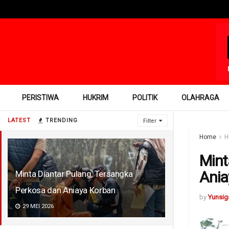
PERISTIWA
HUKRIM
POLITIK
OLAHRAGA
LATEST
TRENDING
Filter
Home
H
Mint
Ania
Minta Diantar Pulang, Tersangka
Perkosa dan Aniaya Korban
by
Yunsig
29 MEI 2026