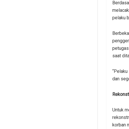
Berdasar
melacak
pelaku b
Berbeka
pengger
petugas
saat di
“Pelaku
dan seg
Rekonst
Untuk me
rekonstr
korban m