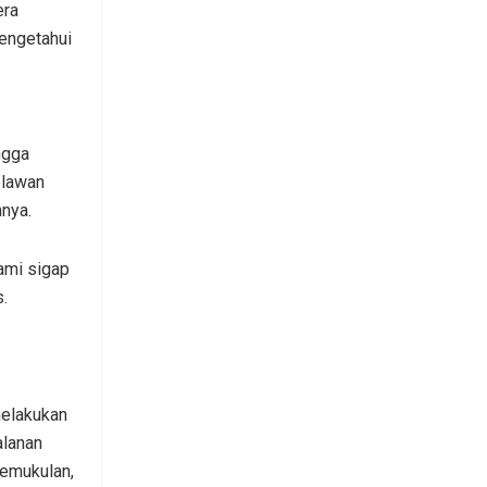
era
engetahui
ngga
elawan
nya.
ami sigap
.
melakukan
alanan
pemukulan,