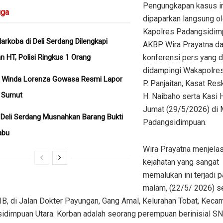
Pengungkapan kasus i
ga
dipaparkan langsung o
Kapolres Padangsidim
arkoba di Deli Serdang Dilengkapi
AKBP Wira Prayatna d
 HT, Polisi Ringkus 1 Orang
konferensi pers yang di
didampingi Wakapolre
a Winda Lorenza Gowasa Resmi Lapor
P. Panjaitan, Kasat Re
a Sumut
H. Naibaho serta Kasi
Jumat (29/5/2026) di 
 Deli Serdang Musnahkan Barang Bukti
Padangsidimpuan.
abu
Wira Prayatna menjelas
kejahatan yang sangat
memalukan ini terjadi 
malam, (22/5/ 2026) se
IB, di Jalan Dokter Payungan, Gang Amal, Kelurahan Tobat, Keca
idimpuan Utara. Korban adalah seorang perempuan berinisial S