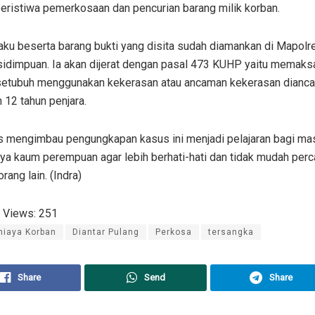
eristiwa pemerkosaan dan pencurian barang milik korban.
laku beserta barang bukti yang disita sudah diamankan di Mapolr
idimpuan. Ia akan dijerat dengan pasal 473 KUHP yaitu memaks
rsetubuh menggunakan kekerasan atau ancaman kekerasan dianc
12 tahun penjara.
s mengimbau pengungkapan kasus ini menjadi pelajaran bagi mas
ya kaum perempuan agar lebih berhati-hati dan tidak mudah perc
rang lain. (Indra)
 Views:
251
niaya Korban
Diantar Pulang
Perkosa
tersangka
Share
Send
Share