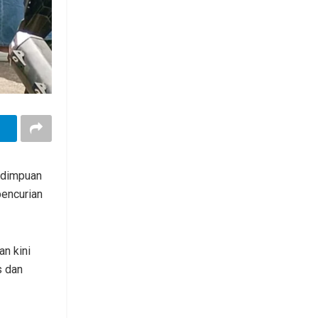
idimpuan
encurian
n kini
s dan