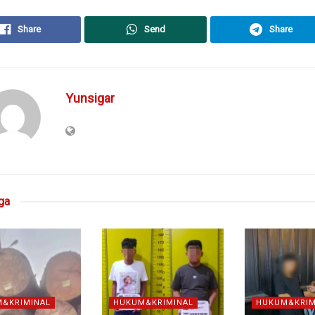
Share
Send
Share
Yunsigar
ga
&KRIMINAL
HUKUM&KRIMINAL
HUKUM&KRIM