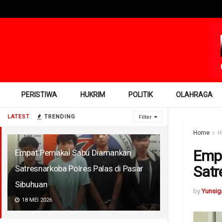
PERISTIWA
HUKRIM
POLITIK
OLAHRAGA
LATEST
TRENDING
Filter
Home
H
Emp
Empat Pemakai Sabu Diamankan
Satr
Satresnarkoba Polres Palas di Pasar
Sibuhuan
by
Yunsig
18 MEI 2026