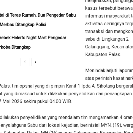
menjelaskan, pengung
kasus tersebut berawal
tai di Teras Rumah, Dua Pengedar Sabu
informasi masyarakat t
aktivitas seringnya terj
 Merbau Ditangkap Polisi
transaksi dan mengko
erebek Helen’s Night Mart Pengedar
sabu di Lingkungan 2
Galanggang, Kecamata
rkoba Ditangkap
Kabupaten Palas.
Menindaklanjuti laporan
atas perintah kasat na
alas, tim opsnal yang di pimpin Kanit 1 Ipda A. Sihotang bergera
t yang dimaksud untuk dilakukan penyelidikan dan penangkapan 
7 Mei 2026 sekira pukul 04.00 WIB.
 dilakukan penyelidikan yang mendalam tim mengamankan 4 oran
enyalahguna Sabu dari lokasi kejadian, berinisial MYN, (19), warg
lu, Kabupaten Palas, MH (26)vwarga Galanggang, Kecamatan Bar