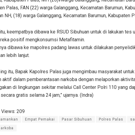
en Palas, FAN (22) warga Galanggang, Kecamatan Barumun, Kab
an NH, (18) warga Galanggang, Kecamatan Barumun, Kabupaten P
itu, keempatbya dibawa ke RSUD Sibuhuan untuk di lakukan tes u
ereka positif mengkonsumsi Metafitamin.
tnya dibawa ke mapolres padang lawas untuk dilakukan penyelidi
an lebih lanjut.
ing itu, Bapak Kapolres Palas juga mengimbau masyarakat untuk
n aktif dalam pemberantasan narkoba dengan melaporkan aktivit
akan di lingkungan sekitar melalui Call Center Polri 110 yang da
secara gratis selama 24 jam,” ujarnya. (Indra)
 Views:
209
iamankan
Empat Pemakai
Pasar Sibuhuan
Polres Palas
sa
narkoba