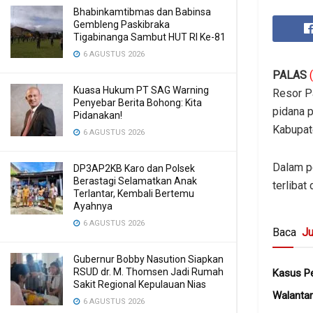
Bhabinkamtibmas dan Babinsa
Gembleng Paskibraka
Tigabinanga Sambut HUT RI Ke-81
6 AGUSTUS 2026
PALAS
Kuasa Hukum PT SAG Warning
Resor P
Penyebar Berita Bohong: Kita
pidana 
Pidanakan!
Kabupat
6 AGUSTUS 2026
Dalam p
DP3AP2KB Karo dan Polsek
Berastagi Selamatkan Anak
terlibat
Terlantar, Kembali Bertemu
Ayahnya
6 AGUSTUS 2026
Baca
Ju
Gubernur Bobby Nasution Siapkan
RSUD dr. M. Thomsen Jadi Rumah
Kasus Pe
Sakit Regional Kepulauan Nias
Walanta
6 AGUSTUS 2026