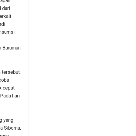
kapan
 dari
erkait
adi
msumsi
n Barumun,
 tersebut,
rkoba
k cepat
Pada hari
g yang
a Siborna,
umun,