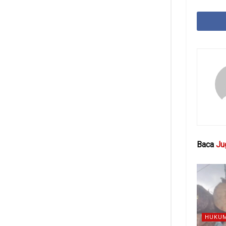
Baca
Ju
HUKUM