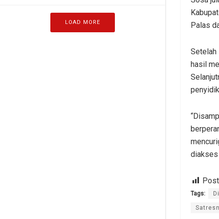
Kabupat
LOAD MORE
Palas d
Setelah 
hasil m
Selanju
penyidik
“Disamp
berpera
mencurig
diakses 
Post
Tags:
D
Satres