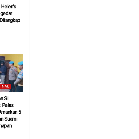
 Helen’s
ngedar
Ditangkap
6
INAL
n Si
 Palas
 Amankan 5
an Suami
inapan
6