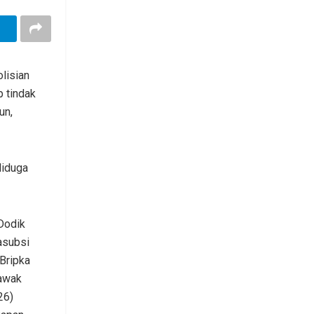
lisian
 tindak
un,
diduga
Dodik
asubsi
Bripka
 awak
26)