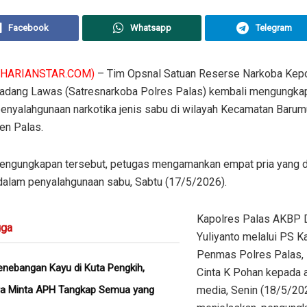
Facebook
Whatsapp
Telegram
(HARIANSTAR.COM)
– Tim Opsnal Satuan Reserse Narkoba Kepo
adang Lawas (Satresnarkoba Polres Palas) kembali mengungkap
penyalahgunaan narkotika jenis sabu di wilayah Kecamatan Barum
en Palas.
engungkapan tersebut, petugas mengamankan empat pria yang 
 dalam penyalahgunaan sabu, Sabtu (17/5/2026).
Kapolres Palas AKBP 
ga
Yuliyanto melalui PS K
Penmas Polres Palas, 
nebangan Kayu di Kuta Pengkih,
Cinta K Pohan kepada
ra Minta APH Tangkap Semua yang
media, Senin (18/5/20