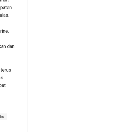
upaten
alas.
rine,
kan dan
 terus
as
pat
bu