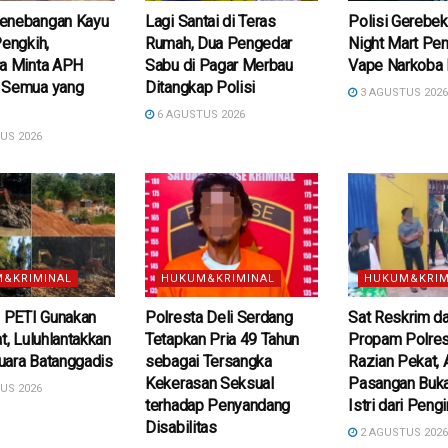
enebangan Kayu
Lagi Santai di Teras
Polisi Gerebek
Pengkih,
Rumah, Dua Pengedar
Night Mart Pe
ra Minta APH
Sabu di Pagar Merbau
Vape Narkoba 
 Semua yang
Ditangkap Polisi
3 AGUSTUS 202
6 AGUSTUS 2026
US 2026
&KRIMINAL
HUKUM&KRIMINAL
HUKUM&KRIM
s PETI Gunakan
Polresta Deli Serdang
Sat Reskrim da
at, Luluhlantakkan
Tetapkan Pria 49 Tahun
Propam Polres
uara Batanggadis
sebagai Tersangka
Razian Pekat,
Kekerasan Seksual
Pasangan Buk
US 2026
terhadap Penyandang
Istri dari Peng
Disabilitas
2 AGUSTUS 202