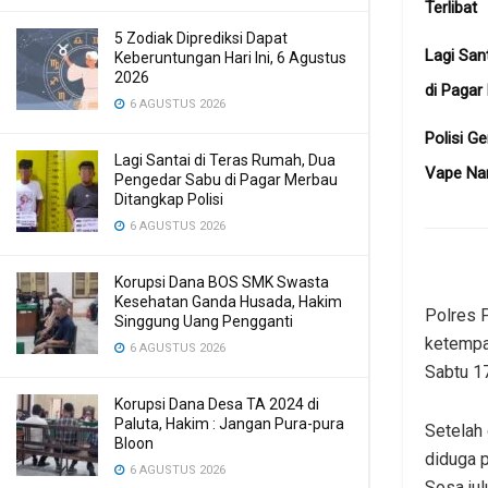
Terlibat
5 Zodiak Diprediksi Dapat
Lagi San
Keberuntungan Hari Ini, 6 Agustus
2026
di Pagar
6 AGUSTUS 2026
Polisi G
Lagi Santai di Teras Rumah, Dua
Vape Na
Pengedar Sabu di Pagar Merbau
Ditangkap Polisi
6 AGUSTUS 2026
Korupsi Dana BOS SMK Swasta
Kesehatan Ganda Husada, Hakim
Polres P
Singgung Uang Pengganti
ketempa
6 AGUSTUS 2026
Sabtu 1
Korupsi Dana Desa TA 2024 di
Paluta, Hakim : Jangan Pura-pura
Setelah
Bloon
diduga p
6 AGUSTUS 2026
Sosa ju