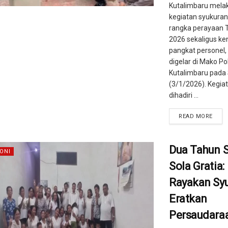
Kutalimbaru mela
kegiatan syukura
rangka perayaan 
2026 sekaligus ke
pangkat personel,
digelar di Mako Po
Kutalimbaru pada
(3/1/2026). Kegia
dihadiri ...
READ MORE
Dua Tahun
ONI
Sola Gratia:
Rayakan Syu
Eratkan
Persaudara