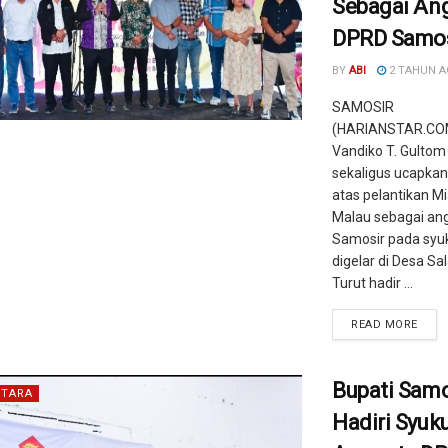
Sebagai An
DPRD Samos
BY
ABI
2 TAHUN 
SAMOSIR
(HARIANSTAR.COM
Vandiko T. Gultom
sekaligus ucapka
atas pelantikan Mi
Malau sebagai an
Samosir pada syu
digelar di Desa Sa
Turut hadir ...
READ MORE
Bupati Samo
TARA
Hadiri Syuk