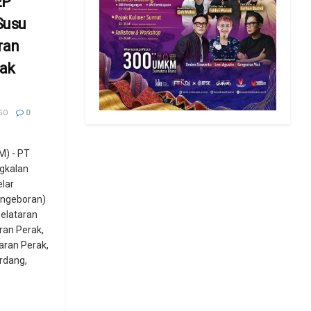
EP
Susu
ran
ak
GO
0
) - PT
gkalan
lar
engeboran)
elataran
ran Perak,
ran Perak,
rdang,
.