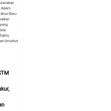
ksanakan
n dalam
Tahun Baru
naikan
 yang
lsek
 Sabtu
tan tersebut
 STM
kur,
an