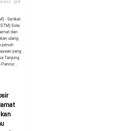
AN AGO
0
 - Serikat
(STM) Sola
lamat dan
akan ulang
n penuh
rayaan yang
sa Tanjung
Pancur ...
sir
lamat
ikan
au