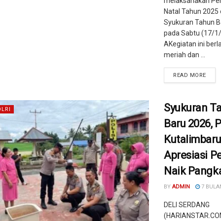
melaksanakan Pe
Natal Tahun 2025
Syukuran Tahun B
pada Sabtu (17/1
AKegiatan ini ber
meriah dan ...
READ MORE
Syukuran T
OLRI
Baru 2026, 
Kutalimbaru
Apresiasi P
Naik Pangk
BY
ADMIN
7 BULA
DELI SERDANG
(HARIANSTAR.COM