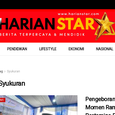
PENDIDIKAN
LIFESTYLE
EKONOMI
NASIONAL
ag
Syukuran
Syukuran
Pengeboran
MI
Momen Ram