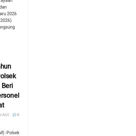
rayaan
 dan
aru 2026
/2026).
langsung
ahun
Polsek
 Beri
ersonel
at
N AGO
0
) -Polsek