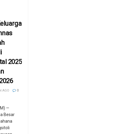
eluarga
mnas
ah
i
al 2025
an
 2026
N AGO
0
M) —
ga Besar
Dahana
itoli