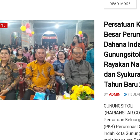
READ MORE
Persatuan K
INE
Besar Peru
Dahana Ind
Gunungsitol
Rayakan Nat
dan Syukur
Tahun Baru
BY
ADMIN
7 BULA
GUNUNGSITOLI
(HARIANSTAR.CO
Persatuan Keluar
(PKB) Perumnas 
Indah Kota Gunungs