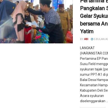
Pertamina 
Pangkalan 
Gelar Syuku
bersama An
Yatim
BY
ABI
5 BULAN A
LANGKAT
(HARIANSTAR.COM
Pertamina EP Pan
Susu Field mengge
syukuran tajak (p
sumur PPT-A1 di p
Balai Desa Hampa
Kecamatan Hampa
Kabupaten Deli Se
Acara syukuran
diselenggarakan ..