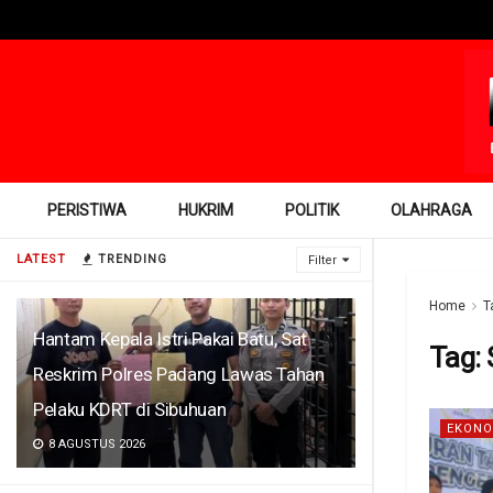
PERISTIWA
HUKRIM
POLITIK
OLAHRAGA
LATEST
TRENDING
Filter
Home
T
Hantam Kepala Istri Pakai Batu, Sat
Tag:
Reskrim Polres Padang Lawas Tahan
Pelaku KDRT di Sibuhuan
EKONO
8 AGUSTUS 2026