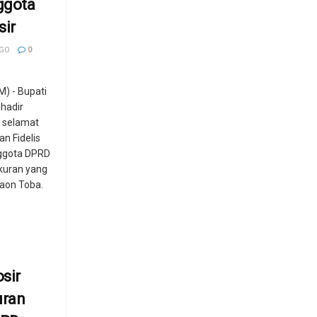
ggota
ir
AGO
0
) - Bupati
 hadir
n selamat
an Fidelis
ggota DPRD
kuran yang
laon Toba.
sir
uran