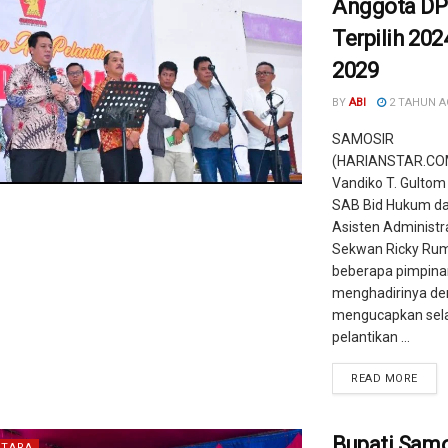
Anggota D
Terpilih 202
2029
BY
ABI
2 TAHUN 
SAMOSIR
(HARIANSTAR.COM
Vandiko T. Gultom
SAB Bid Hukum dan
Asisten Administ
Sekwan Ricky Rum
beberapa pimpina
menghadirinya d
mengucapkan sel
pelantikan ...
READ MORE
Bupati Samo
TARA