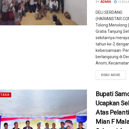
BY
ADMIN
12 BUL
DELI SERDANG
(HARIANSTAR.COM)
Tolong Menolong 
Gratia Tanjung Se
sekitarnya meray
tahun ke-2 denga
kebersamaan. Pe
berlangsung di De
Anom, Kecamatan 
READ MORE
Bupati Samo
TARA
Ucapkan Se
Atas Pelant
Mian F Mal