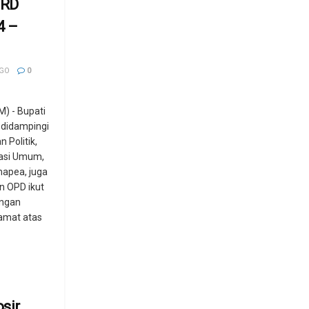
PRD
4 –
AGO
0
) - Bupati
 didampingi
 Politik,
rasi Umum,
apea, juga
n OPD ikut
engan
amat atas
sir