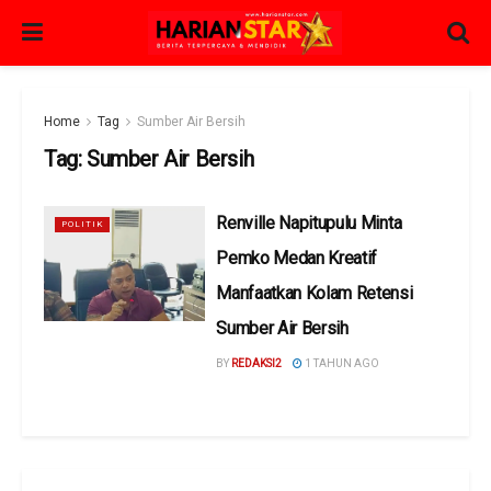
Home
Tag
Sumber Air Bersih
Tag:
Sumber Air Bersih
Renville Napitupulu Minta
POLITIK
Pemko Medan Kreatif
Manfaatkan Kolam Retensi
Sumber Air Bersih
BY
REDAKSI2
1 TAHUN AGO