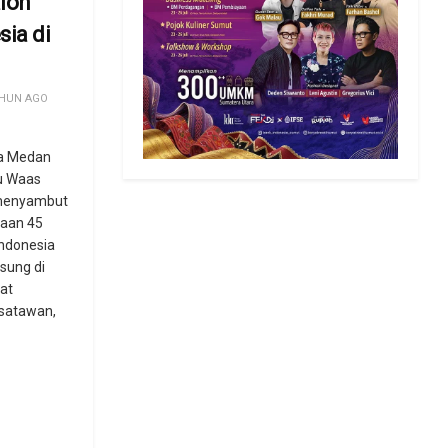
lon
sia di
HUN AGO
ta Medan
yu Waas
menyambut
raan 45
Indonesia
sung di
at
satawan,