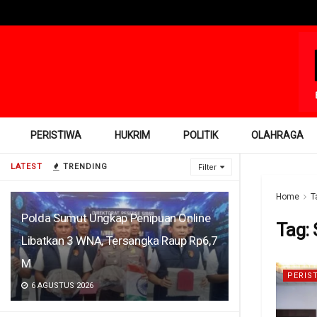
PERISTIWA
HUKRIM
POLITIK
OLAHRAGA
LATEST
TRENDING
Filter
Home
T
Polda Sumut Ungkap Penipuan Online
Tag:
Libatkan 3 WNA, Tersangka Raup Rp6,7
M
PERIS
6 AGUSTUS 2026