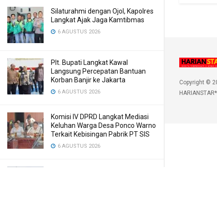
Silaturahmi dengan Ojol, Kapolres
Langkat Ajak Jaga Kamtibmas
6 AGUSTUS 2026
Plt. Bupati Langkat Kawal
Langsung Percepatan Bantuan
Korban Banjir ke Jakarta
Copyright © 2
6 AGUSTUS 2026
HARIANSTAR*
Komisi IV DPRD Langkat Mediasi
Keluhan Warga Desa Ponco Warno
Terkait Kebisingan Pabrik PT SIS
6 AGUSTUS 2026
Kasus Penebangan Kayu di Kuta
Pengkih, Walantara Minta APH
Tangkap Semua yang Terlibat
6 AGUSTUS 2026