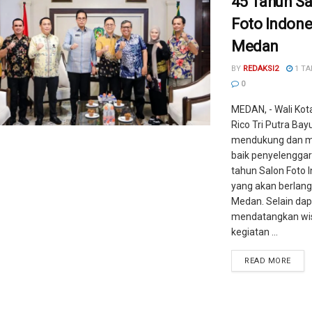
45 Tahun Sa
Foto Indone
Medan
BY
REDAKSI2
1 TA
0
MEDAN, - Wali Ko
Rico Tri Putra Ba
mendukung dan 
baik penyelengga
tahun Salon Foto 
yang akan berlang
Medan. Selain dap
mendatangkan wi
kegiatan ...
READ MORE