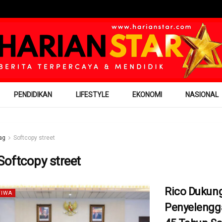
PENDIDIKAN
LIFESTYLE
EKONOMI
NASIONAL
ag
Softcopy street
Softcopy street
Rico Dukun
TIWA
Penyelengg