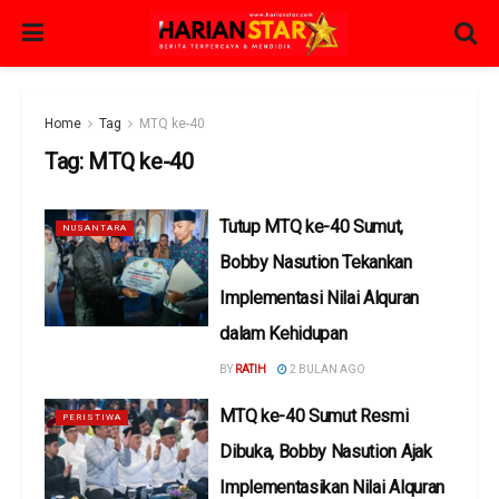
Home
Tag
MTQ ke-40
Tag:
MTQ ke-40
Tutup MTQ ke-40 Sumut,
NUSANTARA
Bobby Nasution Tekankan
Implementasi Nilai Alquran
dalam Kehidupan
BY
RATIH
2 BULAN AGO
MTQ ke-40 Sumut Resmi
PERISTIWA
Dibuka, Bobby Nasution Ajak
Implementasikan Nilai Alquran