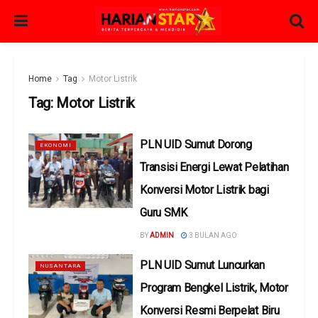
Home
Tag
Motor Listrik
Tag:
Motor Listrik
PLN UID Sumut Dorong
EKONOMI
Transisi Energi Lewat Pelatihan
Konversi Motor Listrik bagi
Guru SMK
BY
ADMIN
3 BULAN AGO
PLN UID Sumut Luncurkan
NUSANTARA
Program Bengkel Listrik, Motor
Konversi Resmi Berpelat Biru