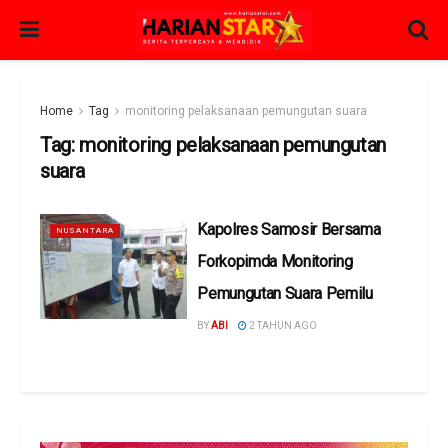
Home
Tag
monitoring pelaksanaan pemungutan suara
Tag:
monitoring pelaksanaan pemungutan
suara
Kapolres Samosir Bersama
NUSANTARA
Forkopimda Monitoring
Pemungutan Suara Pemilu
BY
ABI
2 TAHUN AGO