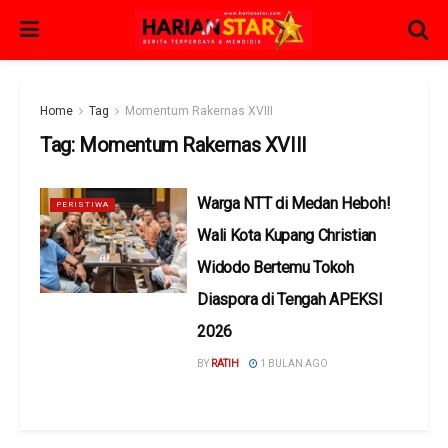
Home
Tag
Momentum Rakernas XVIII
Tag:
Momentum Rakernas XVIII
Warga NTT di Medan Heboh!
PERISTIWA
Wali Kota Kupang Christian
Widodo Bertemu Tokoh
Diaspora di Tengah APEKSI
2026
BY
RATIH
1 BULAN AGO