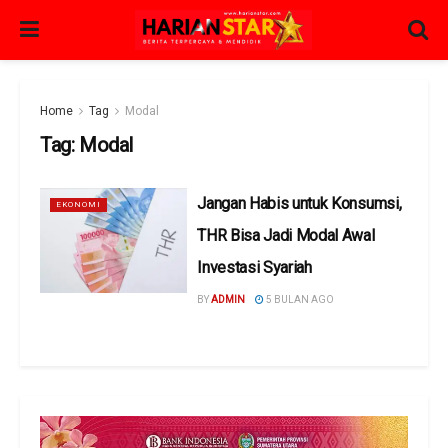
Home
Tag
Modal
Tag:
Modal
Jangan Habis untuk Konsumsi,
EKONOMI
THR Bisa Jadi Modal Awal
Investasi Syariah
BY
ADMIN
5 BULAN AGO