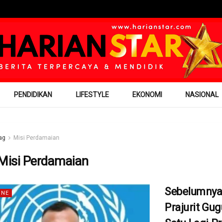
PENDIDIKAN
LIFESTYLE
EKONOMI
NASIONAL
ag
Misi Perdamaian
Misi Perdamaian
Sebelumnya
INE
Prajurit Gugu