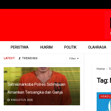
PERISTIWA
HUKRIM
POLITIK
OLAHRAGA
LATEST
TRENDING
Filter
Home
T
Tag:
Satresnarkoba Polres Sidimpuan
Amankan Tersangka dan Ganja
HEADL
8 AGUSTUS 2026