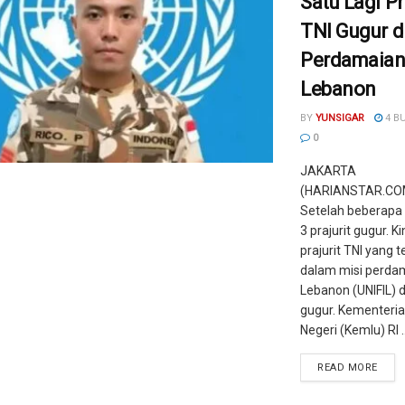
Satu Lagi Pr
TNI Gugur d
Perdamaia
Lebanon
BY
YUNSIGAR
4 B
0
JAKARTA
(HARIANSTAR.COM
Setelah beberapa 
3 prajurit gugur. Kin
prajurit TNI yang 
dalam misi perdam
Lebanon (UNIFIL) 
gugur. Kementeria
Negeri (Kemlu) RI ..
READ MORE