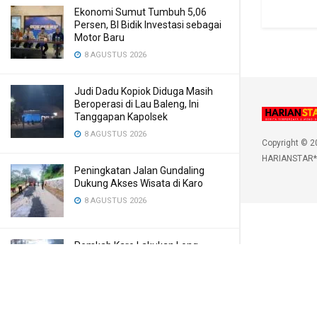
Ekonomi Sumut Tumbuh 5,06
Persen, BI Bidik Investasi sebagai
Motor Baru
8 AGUSTUS 2026
Judi Dadu Kopiok Diduga Masih
Beroperasi di Lau Baleng, Ini
Tanggapan Kapolsek
8 AGUSTUS 2026
Copyright © 2
HARIANSTAR*
Peningkatan Jalan Gundaling
Dukung Akses Wisata di Karo
8 AGUSTUS 2026
Pemkab Karo Lakukan Long
Segment Berastagi-Gongsol,
Tingkatkan Akses Masyarakat
8 AGUSTUS 2026