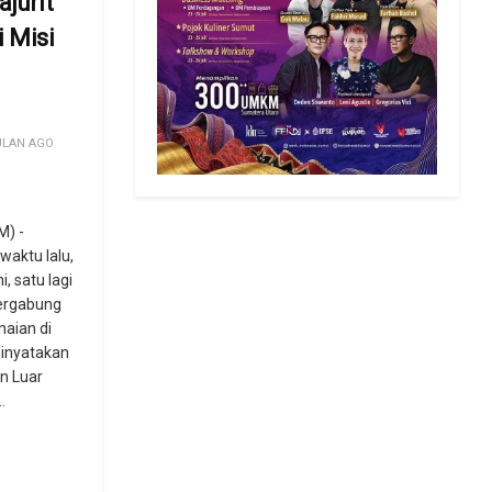
ajurit
i Misi
n
ULAN AGO
) -
waktu lalu,
i, satu lagi
tergabung
aian di
dinyatakan
n Luar
.