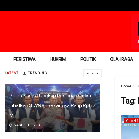
PERISTIWA
HUKRIM
POLITIK
OLAHRAGA
LATEST
TRENDING
Filter
Home
T
Polda Sumut Ungkap Penipuan Online
Tag:
Libatkan 3 WNA, Tersangka Raup Rp6,7
M
OLAHR
6 AGUSTUS 2026