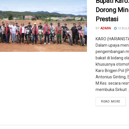
Bupati Karo:
Dorong Min
Prestasi
BY
ADMIN
10 BUL
KARO (HARIANST
Dalam upaya men
pengembangan mi
bakat di bidang ol
khususnya otomoti
Karo Brigjen Pol (P
Antonius Ginting, 
M.Kes. secara res
membuka Sirkuit ..
READ MORE