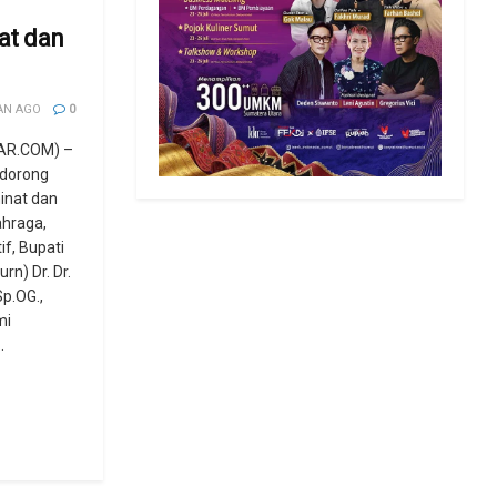
at dan
AN AGO
0
AR.COM) –
dorong
nat dan
ahraga,
f, Bupati
urn) Dr. Dr.
Sp.OG.,
mi
.