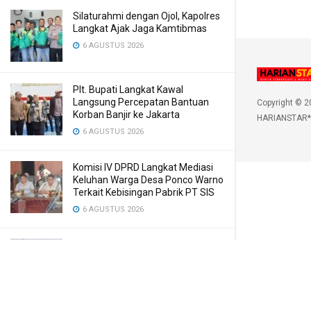
Silaturahmi dengan Ojol, Kapolres
Langkat Ajak Jaga Kamtibmas
6 AGUSTUS 2026
Plt. Bupati Langkat Kawal
Langsung Percepatan Bantuan
Copyright © 2
Korban Banjir ke Jakarta
HARIANSTAR*
6 AGUSTUS 2026
Komisi IV DPRD Langkat Mediasi
Keluhan Warga Desa Ponco Warno
Terkait Kebisingan Pabrik PT SIS
6 AGUSTUS 2026
Kasus Penebangan Kayu di Kuta
Pengkih, Walantara Minta APH
Tangkap Semua yang Terlibat
6 AGUSTUS 2026