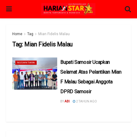
Home
Tag
Mian Fidelis Malau
Tag:
Mian Fidelis Malau
Bupati Samosir Ucapkan
NUSANTARA
Selamat Atas Pelantikan Mian
F Malau Sebagai Anggota
DPRD Samosir
BY
ABI
2 TAHUN AGO