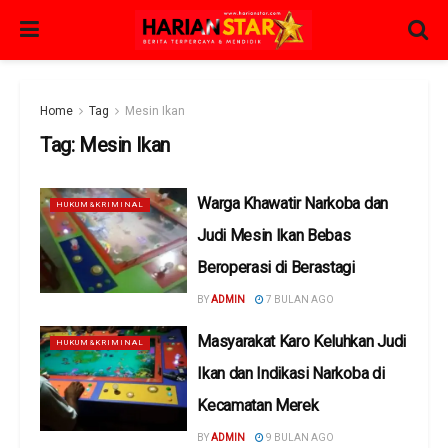
Home
Tag
Mesin Ikan
Tag:
Mesin Ikan
Warga Khawatir Narkoba dan
HUKUM&KRIMINAL
Judi Mesin Ikan Bebas
Beroperasi di Berastagi
BY
ADMIN
7 BULAN AGO
Masyarakat Karo Keluhkan Judi
HUKUM&KRIMINAL
Ikan dan Indikasi Narkoba di
Kecamatan Merek
BY
ADMIN
9 BULAN AGO