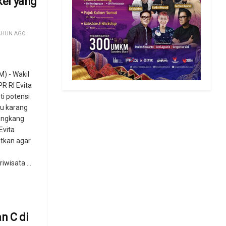
ikel yang
AHUN AGO
 - Wakil
PR RI Evita
i potensi
u karang
tongkang
Evita
tkan agar
wisata ...
n C di