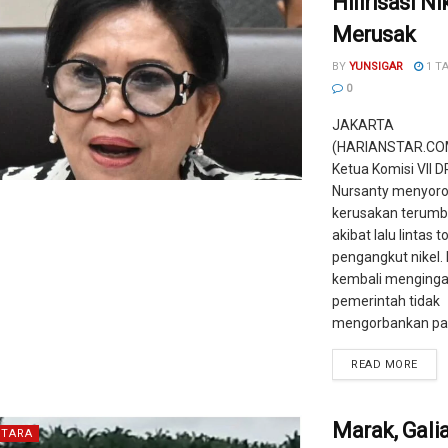
Hilirisasi N
Merusak
BY
YUNSIGAR
1 T
0
JAKARTA
(HARIANSTAR.COM)
Ketua Komisi VII D
Nursanty menyorot
kerusakan terumb
akibat lalu lintas 
pengangkut nikel. 
kembali menginga
pemerintah tidak
mengorbankan pari
READ MORE
Marak, Galia
TARA