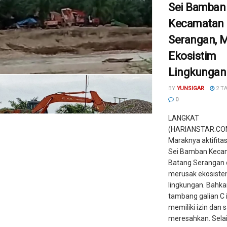
Sei Bamban
Kecamatan 
Serangan, 
Ekosistim
Lingkungan
BY
YUNSIGAR
2 T
0
LANGKAT
(HARIANSTAR.COM
Maraknya aktifitas
Sei Bamban Keca
Batang Serangan 
merusak ekosist
lingkungan. Bahka
tambang galian C i
memiliki izin dan 
meresahkan. Selain