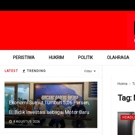
PERISTIWA
HUKRIM
POLITIK
OLAHRAGA
LATEST
TRENDING
Filter
Home
T
Tag:
Ekonomi Sumut Tumbuh 5,06 Persen,
BI Bidik Investasi sebagai Motor Baru
HEADL
8 AGUSTUS 2026