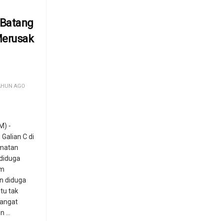
Batang
Merusak
AHUN AGO
) -
 Galian C di
matan
diduga
em
n diduga
tu tak
sangat
 ...