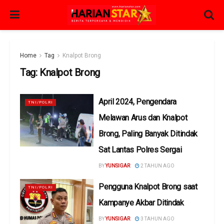
Home
Tag
Knalpot Brong
Tag:
Knalpot Brong
April 2024, Pengendara
TNI/POLRI
Melawan Arus dan Knalpot
Brong, Paling Banyak Ditindak
Sat Lantas Polres Sergai
BY
YUNSIGAR
2 TAHUN AGO
Pengguna Knalpot Brong saat
TNI/POLRI
Kampanye Akbar Ditindak
BY
YUNSIGAR
3 TAHUN AGO