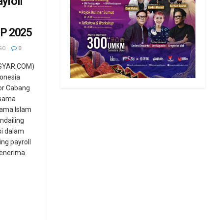
yroll
IP 2025
GO
0
SYAR.COM)
donesia
tor Cabang
rsama
gama Islam
ndailing
si dalam
ng payroll
penerima