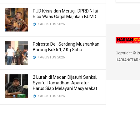
PUD Krisis dan Merugi, DPRD Nilai
Rico Waas Gagal Majukan BUMD
7 AGUSTUS 2026
Polresta Deli Serdang Musnahkan
Barang Bukti 1,2 Kg Sabu
Copyright © 2
7 AGUSTUS 2026
HARIANSTAR*
2 Lurah di Medan Dijatuhi Sanksi,
Syaiful Ramadhan: Aparatur
Harus Siap Melayani Masyarakat
7 AGUSTUS 2026
Polda Sumut Ungkap Penipuan
Online Libatkan 3 WNA, Tersangka
Raup Rp6,7 M
6 AGUSTUS 2026