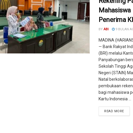
Rekening Pa
Mahasiswa
Penerima K
BY
ABI
9 BULAN A
MADINA (HARIAN
— Bank Rakyat In
(BRI) melalui Kan
Panyabungan be
Sekolah Tinggi A
Negeri (STAIN) Ma
Natal berkolabora
pembukaan rekeni
bagi mahasiswa 
Kartu Indonesia ...
READ MORE