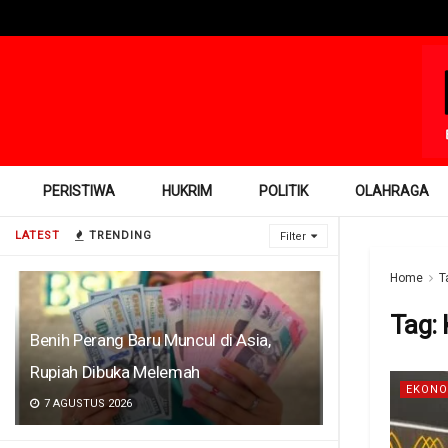
PERISTIWA
HUKRIM
POLITIK
OLAHRAGA
LATEST
TRENDING
Filter
Home
T
Tag:
Benih Perang Baru Muncul di Asia,
Rupiah Dibuka Melemah
EKONO
7 AGUSTUS 2026