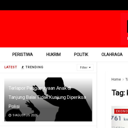
PERISTIWA
HUKRIM
POLITIK
OLAHRAGA
LATEST
TRENDING
Filter
Home
T
Terlapor Penganiayaan Anak di
Tag:
Tanjung Balai Tidak Kunjung Diperiksa
Polisi
EKONO
9 AGUSTUS 2026