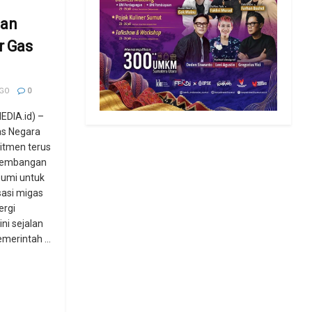
an
r Gas
AGO
0
DIA.id) –
s Negara
itmen terus
gembangan
bumi untuk
sasi migas
ergi
ini sejalan
merintah ...