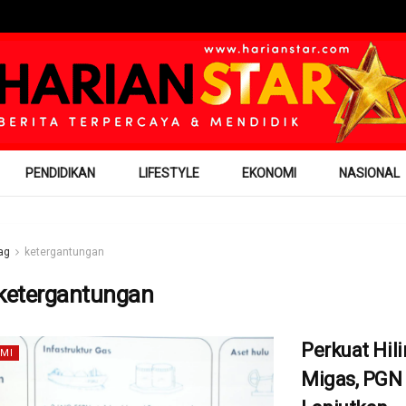
PENDIDIKAN
LIFESTYLE
EKONOMI
NASIONAL
ag
ketergantungan
ketergantungan
Perkuat Hili
MI
Migas, PGN