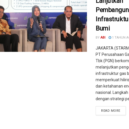
Lanjutkan
Pembangun
Infrastruktu
Bumi
BY
ABI
1 TAHUN 
JAKARTA (STARME
PT Perusahaan Ga
Tbk (PGN) berkom
melanjutkan pen
infrastruktur gas 
memperkuat hiliri
dan ketahanan en
nasional. Langkah 
dengan strategi pe
READ MORE