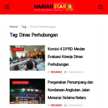
Home
Tag
Dinas Perhubungan
Tag:
Dinas Perhubungan
Komisi 4 DPRD Medan
POLITIK
Evaluasi Kinerja Dinas
Perhubungan
BY
REDAKSI2
1 TAHUN AGO
Pergerakan Penumpang dan
NUSANTARA
Kendaraan Angkutan Jalan
Menurun Selama Nataru
BY
REDAKSI3
2 TAHUN AGO