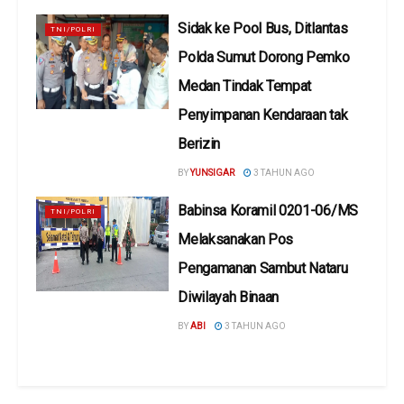
Sidak ke Pool Bus, Ditlantas
TNI/POLRI
Polda Sumut Dorong Pemko
Medan Tindak Tempat
Penyimpanan Kendaraan tak
Berizin
BY
YUNSIGAR
3 TAHUN AGO
Babinsa Koramil 0201-06/MS
TNI/POLRI
Melaksanakan Pos
Pengamanan Sambut Nataru
Diwilayah Binaan
BY
ABI
3 TAHUN AGO