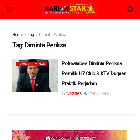
Home
Tag
Diminta Periksa
Tag:
Diminta Periksa
Polreatabes Diminta Periksa
HUKUM&KRIMINAL
Pemilik H7 Club & KTV Dugaan
Praktik Perjudian
BY
YUNSIGAR
1 TAHUN AGO