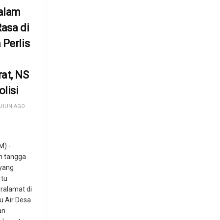
Dalam
Rasa di
 Perlis
at, NS
olisi
AHUN AGO
) -
h tangga
 yang
rtu
ralamat di
tu Air Desa
an