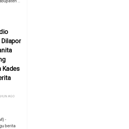
bupaten ...
dio
Dilapor
anita
ng
n Kades
rita
AHUN AGO
) -
gu berita