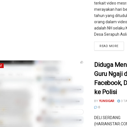
terkait video mes
merayakan hari b
tahun yang ditud
orang dalam video
adalah NH selaku
Desa Serapuh Asli 
READ MORE
Diduga Men
M
Guru Ngaji d
Facebook, D
ke Polisi
BY
YUNSIGAR
3 T
0
DELI SERDANG
(HARIANSTAR.COM