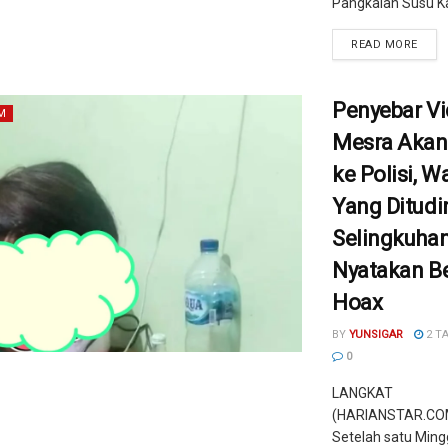
Pangkalan Susu Ka
READ MORE
Penyebar Vi
M
Mesra Akan 
ke Polisi, W
Yang Ditudi
Selingkuha
Nyatakan Be
Hoax
BY
YUNSIGAR
2 T
0
LANGKAT
(HARIANSTAR.COM
Setelah satu Ming