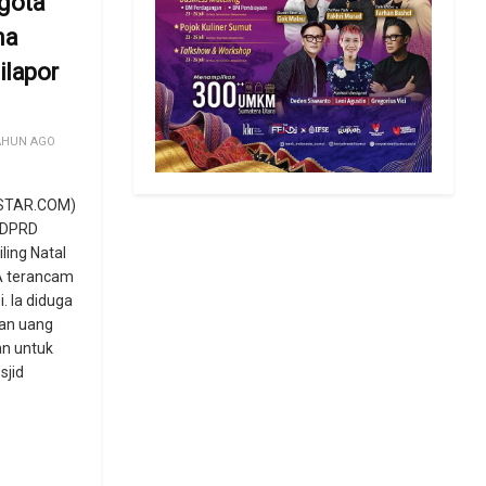
gota
na
ilapor
AHUN AGO
STAR.COM)
 DPRD
ing Natal
KA terancam
i. Ia diduga
an uang
an untuk
jid