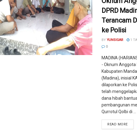
Oknum Ang
DPRD Madi
Terancam D
ke Polisi
BY
YUNSIGAR
1 T
0
MADINA (HARIAN
- Oknum Anggota
Kabupaten Mandail
(Madina), inisial 
dilaporkan ke Polis
telah menggelapk
dana hibah bantu
pembangunan mes
Qurrotul Qolbi di ...
READ MORE