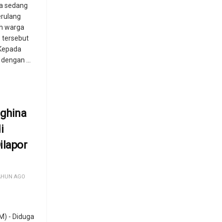
ra sedang
erulang
uh warga
 tersebut
 Kepada
dengan ...
ghina
i
ilapor
AHUN AGO
) - Diduga