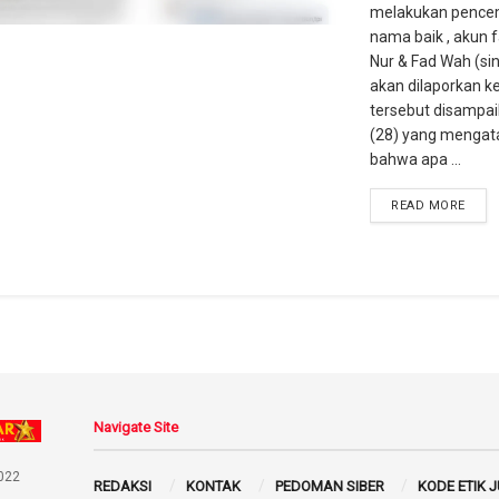
melakukan pence
nama baik , akun 
Nur & Fad Wah (si
akan dilaporkan ke 
tersebut disampai
(28) yang mengat
bahwa apa ...
READ MORE
Navigate Site
022
REDAKSI
KONTAK
PEDOMAN SIBER
KODE ETIK 