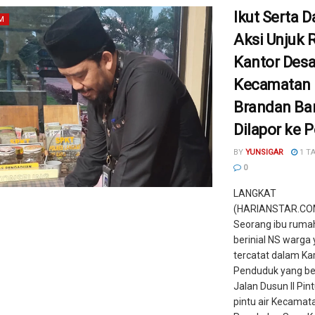
Ikut Serta 
M
Aksi Unjuk 
Kantor Desa
Kecamatan
Brandan Bar
Dilapor ke P
BY
YUNSIGAR
1 T
0
LANGKAT
(HARIANSTAR.COM
Seorang ibu ruma
berinial NS warga
tercatat dalam Ka
Penduduk yang be
Jalan Dusun II Pin
pintu air Kecamat