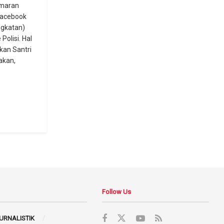
maran
facebook
ngkatan)
Polisi. Hal
kan Santri
akan,
Follow Us
JURNALISTIK