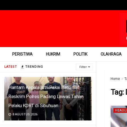
PERISTIWA
HUKRIM
POLITIK
OLAHRAGA
LATEST
TRENDING
Filter
Home
T
Hantam Kepala Istri Pakai Batu, Sat
Tag:
Reskrim Polres Padang Lawas Tahan
Pelaku KDRT di Sibuhuan
HEADL
8 AGUSTUS 2026