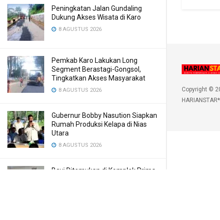
Peningkatan Jalan Gundaling
Dukung Akses Wisata di Karo
8 AGUSTUS 2026
Pemkab Karo Lakukan Long
Segment Berastagi-Gongsol,
Tingkatkan Akses Masyarakat
Copyright © 2
8 AGUSTUS 2026
HARIANSTAR*
Gubernur Bobby Nasution Siapkan
Rumah Produksi Kelapa di Nias
Utara
8 AGUSTUS 2026
Bayi Ditemukan di Komplek Prima
Bilal, Meninggal Karena Mulut
Dibekap
7 AGUSTUS 2026