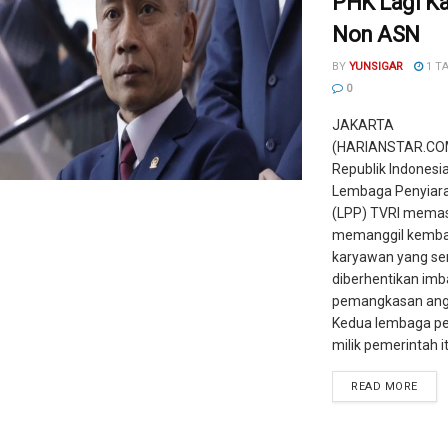
PHK Lagi K
Non ASN
BY
YUNSIGAR
1 T
0
JAKARTA
(HARIANSTAR.COM
Republik Indonesia
Lembaga Penyiara
(LPP) TVRI memas
memanggil kemba
karyawan yang s
diberhentikan imb
pemangkasan ang
Kedua lembaga pe
milik pemerintah itu
READ MORE