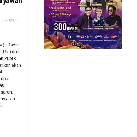
aryawan
AHUN AGO
) - Radio
 (RRI) dan
n Publik
tikan akan
li
empat
as
garan.
nyiaran
 ...