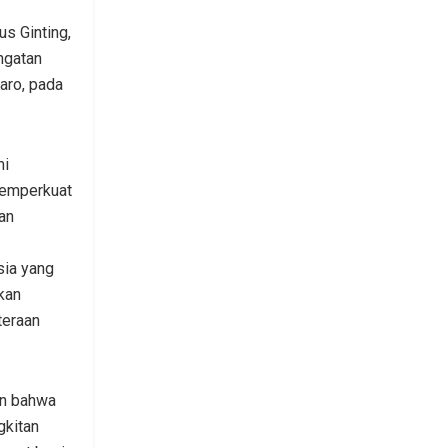
us Ginting,
ngatan
aro, pada
mi
memperkuat
an
sia yang
kan
teraan
an bahwa
kitan