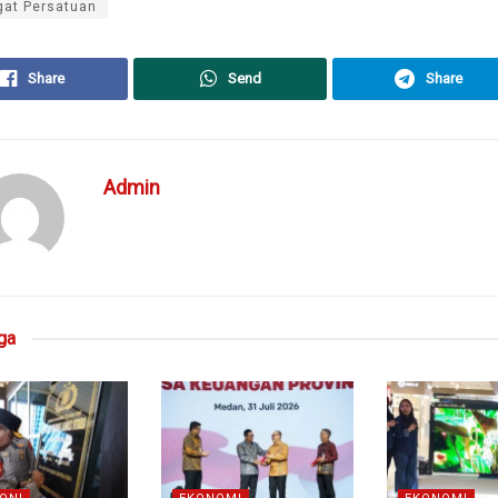
at Persatuan
Share
Send
Share
Admin
ga