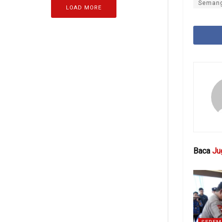
Semang
LOAD MORE
Baca
Ju