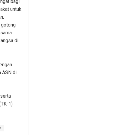
ngat bagi
akat untuk
n,
 gotong
a-sama
angsa di
dengan
h ASN di
 serta
(TK-1)
o