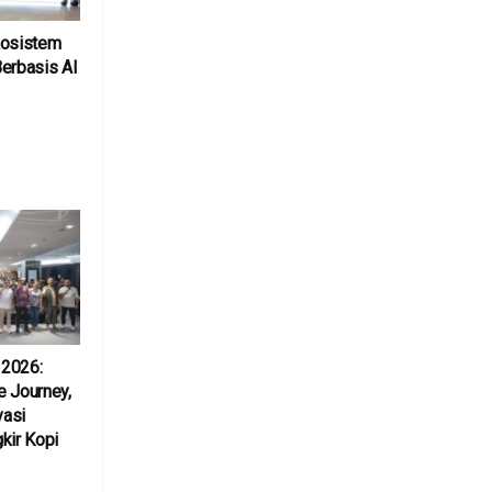
kosistem
erbasis AI
 2026:
e Journey,
vasi
kir Kopi