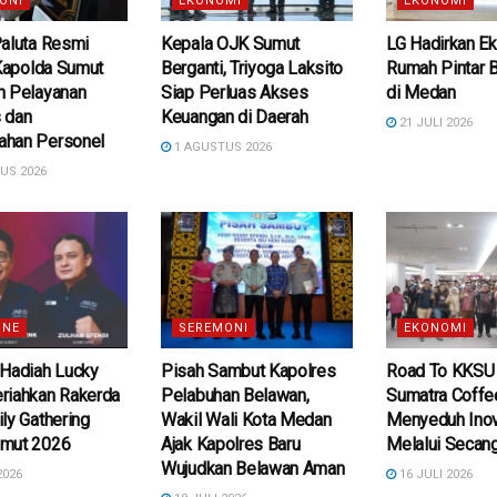
ONI
EKONOMI
EKONOMI
Paluta Resmi
Kepala OJK Sumut
LG Hadirkan E
 Kapolda Sumut
Berganti, Triyoga Laksito
Rumah Pintar B
n Pelayanan
Siap Perluas Akses
di Medan
 dan
Keuangan di Daerah
21 JULI 2026
han Personel
1 AGUSTUS 2026
US 2026
INE
SEREMONI
EKONOMI
 Hadiah Lucky
Pisah Sambut Kapolres
Road To KKSU
riahkan Rakerda
Pelabuhan Belawan,
Sumatra Coffe
ly Gathering
Wakil Wali Kota Medan
Menyeduh Ino
mut 2026
Ajak Kapolres Baru
Melalui Secang
Wujudkan Belawan Aman
2026
16 JULI 2026