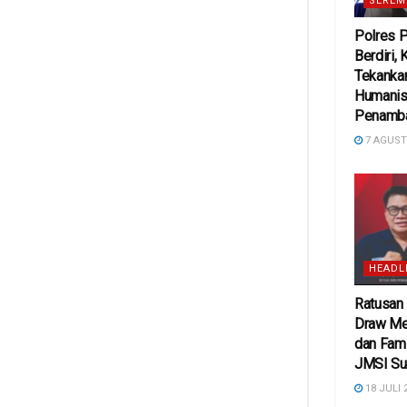
SEREM
Polres 
Berdiri,
Tekanka
Humanis
Penamba
7 AGUST
HEADL
Ratusan
Draw Me
dan Fami
JMSI Su
18 JULI 