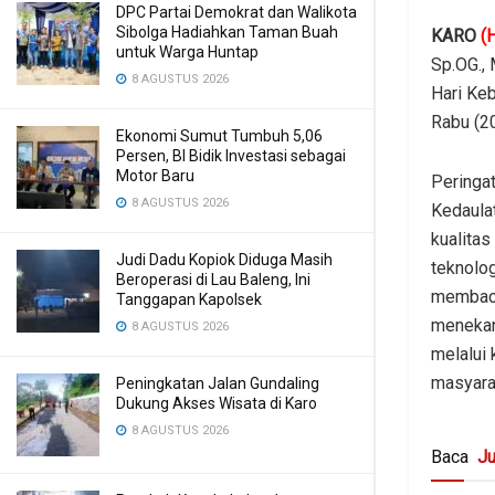
DPC Partai Demokrat dan Walikota
Sibolga Hadiahkan Taman Buah
KARO
(
untuk Warga Huntap
Sp.OG., 
8 AGUSTUS 2026
Hari Keb
Rabu (2
Ekonomi Sumut Tumbuh 5,06
Persen, BI Bidik Investasi sebagai
Motor Baru
Peringa
8 AGUSTUS 2026
Kedaula
kualita
Judi Dadu Kopiok Diduga Masih
teknolog
Beroperasi di Lau Baleng, Ini
membaca
Tanggapan Kapolsek
menekan
8 AGUSTUS 2026
melalui
masyara
Peningkatan Jalan Gundaling
Dukung Akses Wisata di Karo
8 AGUSTUS 2026
Baca
Ju