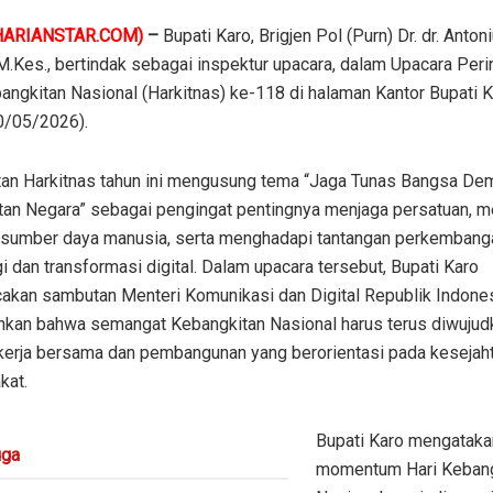
HARIANSTAR.COM)
–
Bupati Karo, Brigjen Pol (Purn) Dr. dr. Antoni
M.Kes., bertindak sebagai inspektur upacara, dalam Upacara Peri
angkitan Nasional (Harkitnas) ke-118 di halaman Kantor Bupati K
0/05/2026).
tan Harkitnas tahun ini mengusung tema “Jaga Tunas Bangsa De
tan Negara” sebagai pengingat pentingnya menjaga persatuan, 
s sumber daya manusia, serta menghadapi tantangan perkembang
i dan transformasi digital. Dalam upacara tersebut, Bupati Karo
kan sambutan Menteri Komunikasi dan Digital Republik Indone
kan bahwa semangat Kebangkitan Nasional harus terus diwujud
 kerja bersama dan pembangunan yang berorientasi pada kesejah
kat.
Bupati Karo mengatak
ga
momentum Hari Kebang