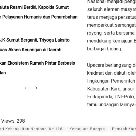
Nasional menjadi pengi
aluta Resmi Berdiri, Kapolda Sumut
seluruh elemen masyar
n Pelayanan Humanis dan Penambahan
terus menjaga persatua
memperkuat semangat
royong, serta bersam
JK Sumut Berganti, Triyoga Laksito
mendukung kemajuan B
berbagai bidang.
luas Akses Keuangan di Daerah
kan Ekosistem Rumah Pintar Berbasis
Upacara berlangsung 
dan
khidmat dan diikuti ole
lingkungan Pemerintah
Kabupaten Karo, unsur
Forkopimda, TNI-Polri,
tamu undangan lainnya.
 Views:
298
ari Kebangkitan Nasional Ke-118
Kemajuan Bangsa
Pemkab Kar