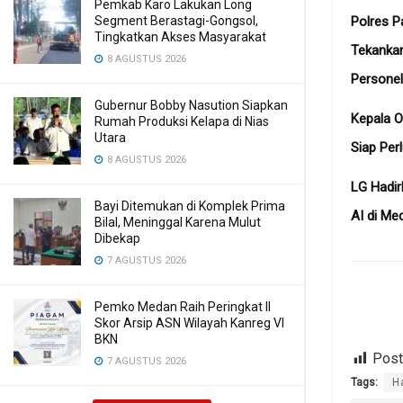
Pemkab Karo Lakukan Long
Polres P
Segment Berastagi-Gongsol,
Tingkatkan Akses Masyarakat
Tekanka
8 AGUSTUS 2026
Personel
Gubernur Bobby Nasution Siapkan
Kepala O
Rumah Produksi Kelapa di Nias
Utara
Siap Per
8 AGUSTUS 2026
LG Hadir
Bayi Ditemukan di Komplek Prima
AI di Me
Bilal, Meninggal Karena Mulut
Dibekap
7 AGUSTUS 2026
Pemko Medan Raih Peringkat II
Skor Arsip ASN Wilayah Kanreg VI
BKN
Post
7 AGUSTUS 2026
Tags:
H