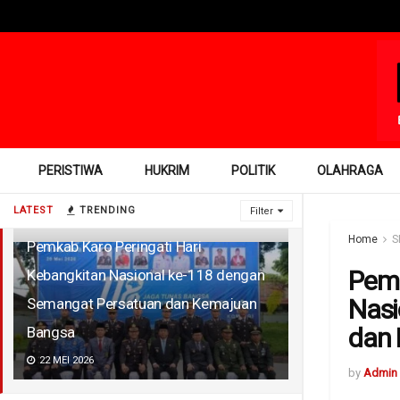
PERISTIWA
HUKRIM
POLITIK
OLAHRAGA
LATEST
TRENDING
Filter
Home
S
Pemkab Karo Peringati Hari
Pemk
Kebangkitan Nasional ke-118 dengan
Nasi
Semangat Persatuan dan Kemajuan
dan
Bangsa
22 MEI 2026
by
Admin