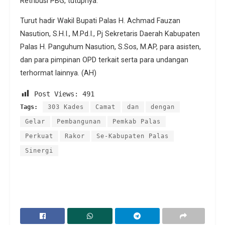
Retribusi PBG, tutupnya.
Turut hadir Wakil Bupati Palas H. Achmad Fauzan
Nasution, S.H.I., M.Pd.I., Pj Sekretaris Daerah Kabupaten
Palas H. Panguhum Nasution, S.Sos, M.AP, para asisten,
dan para pimpinan OPD terkait serta para undangan
terhormat lainnya. (AH)
Post Views:
491
Tags:
303 Kades
Camat
dan
dengan
Gelar
Pembangunan
Pemkab Palas
Perkuat
Rakor
Se-Kabupaten Palas
Sinergi