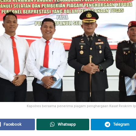
Kapolres bersama penerima piagam penghargaan Kasat Reskrim Iptu
Facebook
Whatsapp
Telegram