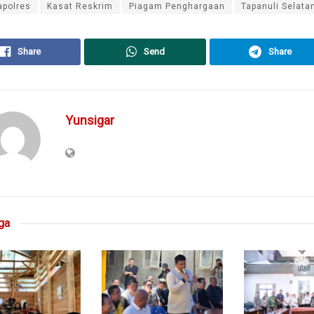
apolres
Kasat Reskrim
Piagam Penghargaan
Tapanuli Selata
Share
Send
Share
Yunsigar
ga