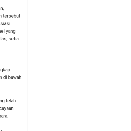
n,
 tersebut
siasi
nel yang
las, setia
ngkap
im di bawah
ng telah
rcayaan
ara.