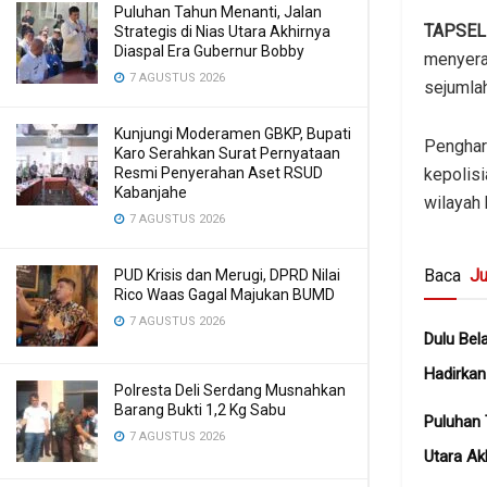
Puluhan Tahun Menanti, Jalan
TAPSEL
Strategis di Nias Utara Akhirnya
Diaspal Era Gubernur Bobby
menyera
7 AGUSTUS 2026
sejumlah
Kunjungi Moderamen GBKP, Bupati
Pengharg
Karo Serahkan Surat Pernyataan
kepolis
Resmi Penyerahan Aset RSUD
Kabanjahe
wilayah
7 AGUSTUS 2026
Baca
Ju
PUD Krisis dan Merugi, DPRD Nilai
Rico Waas Gagal Majukan BUMD
7 AGUSTUS 2026
Dulu Bel
Hadirka
Polresta Deli Serdang Musnahkan
Barang Bukti 1,2 Kg Sabu
Puluhan 
7 AGUSTUS 2026
Utara Ak