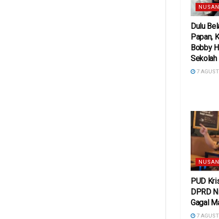
NUSAN
Dulu Bel
Papan, K
Bobby H
Sekolah
7 AGUST
NUSAN
PUD Kris
DPRD Ni
Gagal M
7 AGUST