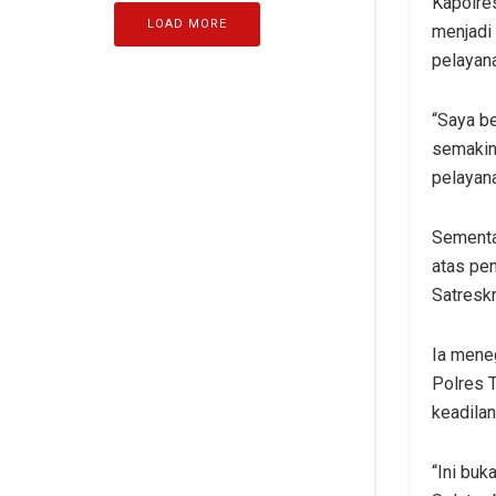
Kapolres
LOAD MORE
menjadi 
pelayana
“Saya be
semakin
pelayana
Sementa
atas pe
Satreskr
Ia mene
Polres 
keadila
“Ini buk