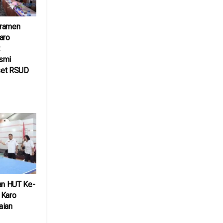
eramen
aro
smi
set RSUD
6
n HUT Ke-
 Karo
aian