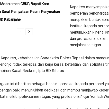
 Moderamen GBKP, Bupati Karo
Kapolres menyampaika
 Surat Pernyataan Resmi Penyerahan
pemberian penghargaan
UD Kabanjahe
merupakan bentuk apre
institusi kepada perso
menunjukkan kinerja ikh
dan profesional dalam
menjalankan tugas.
 Kapolres, keberhasilan Satreskrim Polres Tapsel dalam mengu
nonjol tidak terlepas dari kerja keras, ketelitian, dan soliditas t
pinan Kasat Reskrim, Iptu BD Sitorus.
gaan ini diberikan sebagai bentuk apresiasi kepada personel ya
 dengan baik, menunjukkan dedikasi, dan mampu menjawab kepe
at melalui pelaksanaan tugas yang profesional,” ujar Yon Edi Win