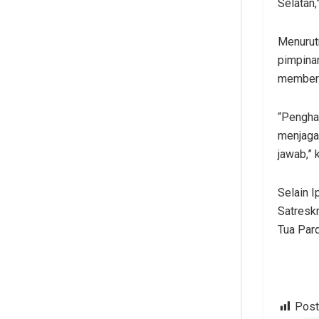
Selatan,
Menurut
pimpinan
memberi
“Penghar
menjaga 
jawab,” 
Selain I
Satreskr
Tua Par
Post