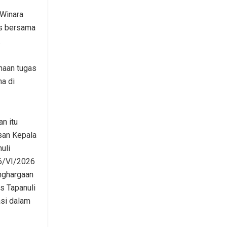
 Winara
us bersama
.
naan tugas
a di
n itu
san Kepala
uli
6/VI/2026
nghargaan
s Tapanuli
asi dalam