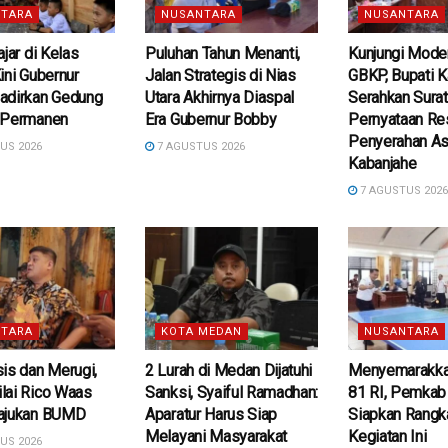
TARA
NUSANTARA
NUSANTARA
ajar di Kelas
Puluhan Tahun Menanti,
Kunjungi Mod
ini Gubernur
Jalan Strategis di Nias
GBKP, Bupati K
adirkan Gedung
Utara Akhirnya Diaspal
Serahkan Surat
 Permanen
Era Gubernur Bobby
Pernyataan Re
Penyerahan A
US 2026
7 AGUSTUS 2026
Kabanjahe
7 AGUSTUS 202
TARA
KOTA MEDAN
NUSANTARA
is dan Merugi,
2 Lurah di Medan Dijatuhi
Menyemarakka
lai Rico Waas
Sanksi, Syaiful Ramadhan:
81 RI, Pemkab
ajukan BUMD
Aparatur Harus Siap
Siapkan Rangk
Melayani Masyarakat
Kegiatan Ini
US 2026