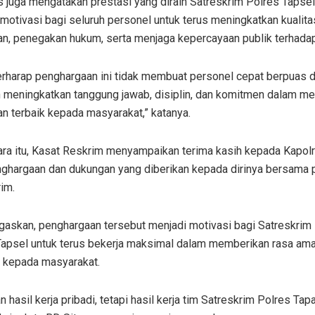
 juga mengatakan prestasi yang diraih Satreskrim Polres Tapsel
motivasi bagi seluruh personel untuk terus meningkatkan kualita
n, penegakan hukum, serta menjaga kepercayaan publik terhadap
rharap penghargaan ini tidak membuat personel cepat berpuas dir
 meningkatkan tanggung jawab, disiplin, dan komitmen dalam m
n terbaik kepada masyarakat,” katanya.
ra itu, Kasat Reskrim menyampaikan terima kasih kepada Kapol
nghargaan dan dukungan yang diberikan kepada dirinya bersama 
im.
gaskan, penghargaan tersebut menjadi motivasi bagi Satreskrim
Tapsel untuk terus bekerja maksimal dalam memberikan rasa am
n kepada masyarakat.
an hasil kerja pribadi, tetapi hasil kerja tim Satreskrim Polres Tapa