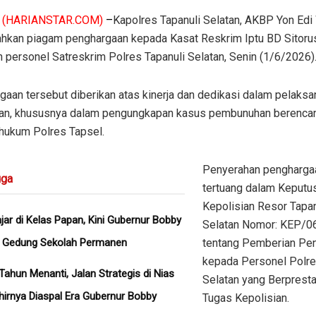
(HARIANSTAR.COM)
–
Kapolres Tapanuli Selatan, AKBP Yon Edi
hkan piagam penghargaan kepada Kasat Reskrim Iptu BD Sitor
 personel Satreskrim Polres Tapanuli Selatan, Senin (1/6/2026)
aan tersebut diberikan atas kinerja dan dedikasi dalam pelaksa
ian, khususnya dalam pengungkapan kasus pembunuhan berencan
 hukum Polres Tapsel.
Penyerahan penghargaa
ga
tertuang dalam Keputu
Kepolisian Resor Tapan
ajar di Kelas Papan, Kini Gubernur Bobby
Selatan Nomor: KEP/0
n Gedung Sekolah Permanen
tentang Pemberian Pe
kepada Personel Polre
Tahun Menanti, Jalan Strategis di Nias
Selatan yang Berprest
hirnya Diaspal Era Gubernur Bobby
Tugas Kepolisian.