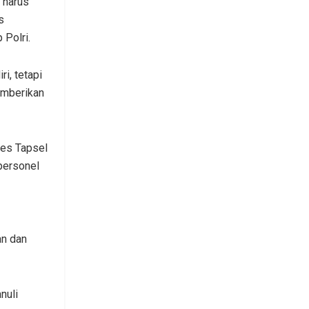
 harus
s
 Polri.
i, tetapi
emberikan
res Tapsel
personel
an dan
nuli