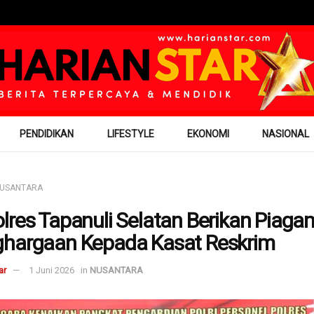
PENDIDIKAN
LIFESTYLE
EKONOMI
NASIONAL
USANTARA
lres Tapanuli Selatan Berikan Piaga
hargaan Kepada Kasat Reskrim
ar
1 Juni 2026
in
NUSANTARA