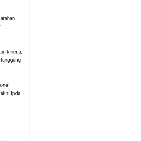
 arahan
t
n kinerja,
ertanggung
sonel
akni Ipda