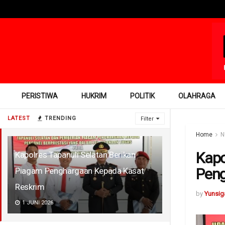
PERISTIWA
HUKRIM
POLITIK
OLAHRAGA
LATEST
TRENDING
Filter
Home
N
Kapo
Kapolres Tapanuli Selatan Berikan
Peng
Piagam Penghargaan Kepada Kasat
Reskrim
by
Yunsig
1 JUNI 2026