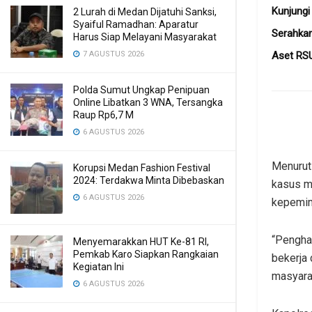
Kunjungi
2 Lurah di Medan Dijatuhi Sanksi,
Syaiful Ramadhan: Aparatur
Serahkan
Harus Siap Melayani Masyarakat
Aset RS
7 AGUSTUS 2026
Polda Sumut Ungkap Penipuan
Online Libatkan 3 WNA, Tersangka
Raup Rp6,7 M
6 AGUSTUS 2026
Menurut
Korupsi Medan Fashion Festival
2024: Terdakwa Minta Dibebaskan
kasus me
6 AGUSTUS 2026
kepemim
“Penghar
Menyemarakkan HUT Ke-81 RI,
Pemkab Karo Siapkan Rangkaian
bekerja
Kegiatan Ini
masyarak
6 AGUSTUS 2026