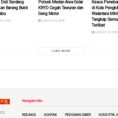
 Deli Serdang
Polsek Medan Area Gelar
Kasus Peneba
an Barang Bukti
KRYD Cegah Tawuran dan
di Kuta Pengki
abu
Geng Motor
Walantara Min
Tangkap Semu
US 2026
6 AGUSTUS 2026
Terlibat
6 AGUSTUS 202
LOAD MORE
Navigate Site
022
REDAKSI
KONTAK
PEDOMAN SIBER
KODE ETIK 