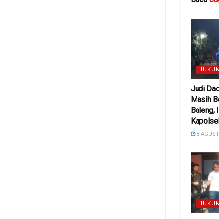
HUKUM
Judi Da
Masih Be
Baleng, 
Kapolse
8 AGUST
HUKUM