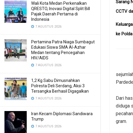
Sarang N
Wali Kota Medan Perkenalkan
QRESTO, Inovasi Digital Split Bill
CCTV dan
Pajak Daerah Pertama di
Indonesia
Keluarg
7 AGUSTUS 2026
ke Pold
Pertamina Patra Niaga Sumbagut
Edukasi Siswa SMA Al-Azhar
Medan tentang Pencegahan
HIV/AIDS
7 AGUSTUS 2026
sejumlah
1,2 Kg Sabu Dimusnahkan
Pardede,
Polresta Deli Serdang, Aksi 3
Tersangka Berhasil Digagalkan
Dari has
7 AGUSTUS 2026
diduga s
pecahan 
Iran Kecam Diplomasi Sandiwara
Trump
gram.
7 AGUSTUS 2026