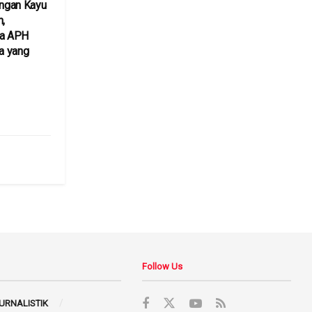
ngan Kayu
h,
ta APH
a yang
6
Follow Us
JURNALISTIK