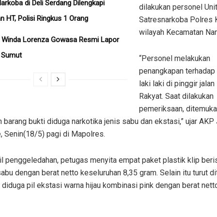
arkoba di Deli Serdang Dilengkapi
dilakukan personel Unit
 HT, Polisi Ringkus 1 Orang
Satresnarkoba Polres 
wilayah Kecamatan Na
a Winda Lorenza Gowasa Resmi Lapor
a Sumut
“Personel melakukan
penangkapan terhadap
laki laki di pinggir jal
Rakyat. Saat dilakukan
pemeriksaan, ditemuk
 barang bukti diduga narkotika jenis sabu dan ekstasi,” ujar AKP
 Senin(18/5) pagi di Mapolres.
il penggeledahan, petugas menyita empat paket plastik klip beri
abu dengan berat netto keseluruhan 8,35 gram. Selain itu turut 
diduga pil ekstasi warna hijau kombinasi pink dengan berat nett