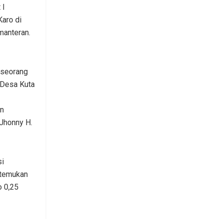
 I
Karo di
manteran.
 seorang
an Desa Kuta
an
 Jhonny H.
si
ditemukan
o 0,25