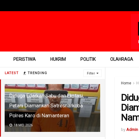
PERISTIWA
HUKRIM
POLITIK
OLAHRAGA
LATEST
TRENDING
Filter
Home
H
Didu
Diduga Edarkan Sabu dan Ekstasi,
Diam
Petani Diamankan Satresnarkoba
Nam
Polres Karo di Namanteran
18 MEI 2026
by
Admin