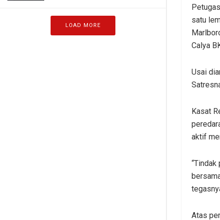
Petugas
satu lem
LOAD MORE
Marlboro
Calya BK
Usai dia
Satresna
Kasat R
peredar
aktif me
“Tindak 
bersama
tegasny
Atas pe