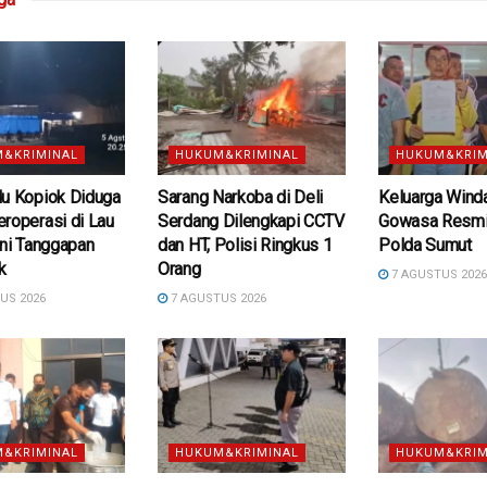
&KRIMINAL
HUKUM&KRIMINAL
HUKUM&KRIM
du Kopiok Diduga
Sarang Narkoba di Deli
Keluarga Wind
roperasi di Lau
Serdang Dilengkapi CCTV
Gowasa Resmi
Ini Tanggapan
dan HT, Polisi Ringkus 1
Polda Sumut
k
Orang
7 AGUSTUS 202
US 2026
7 AGUSTUS 2026
&KRIMINAL
HUKUM&KRIMINAL
HUKUM&KRIM