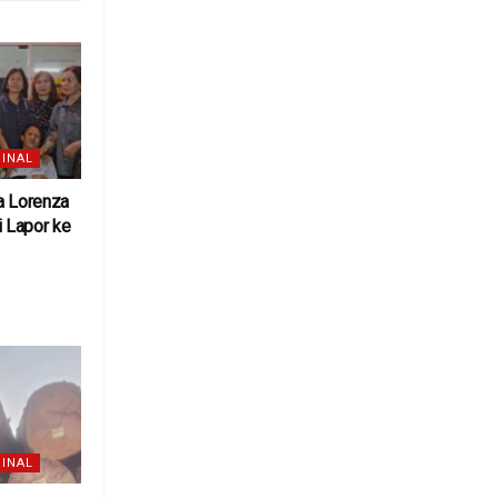
INAL
a Lorenza
 Lapor ke
6
INAL