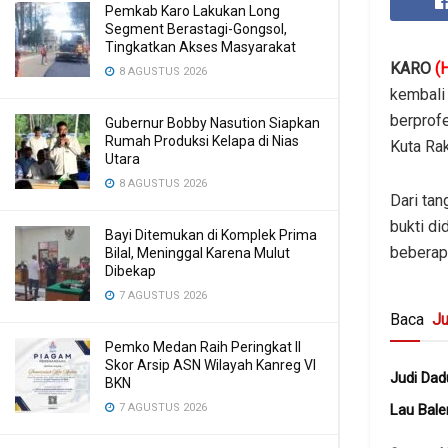
Pemkab Karo Lakukan Long
Segment Berastagi-Gongsol,
Tingkatkan Akses Masyarakat
KARO
(
8 AGUSTUS 2026
kembali 
berprofe
Gubernur Bobby Nasution Siapkan
Rumah Produksi Kelapa di Nias
Kuta Ra
Utara
8 AGUSTUS 2026
Dari tan
bukti di
Bayi Ditemukan di Komplek Prima
beberapa
Bilal, Meninggal Karena Mulut
Dibekap
7 AGUSTUS 2026
Baca
Ju
Pemko Medan Raih Peringkat II
Skor Arsip ASN Wilayah Kanreg VI
Judi Dad
BKN
Lau Bale
7 AGUSTUS 2026