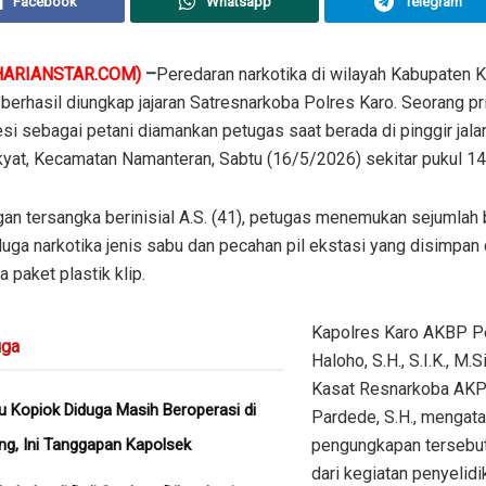
Facebook
Whatsapp
Telegram
HARIANSTAR.COM)
–
Peredaran narkotika di wilayah Kabupaten 
berhasil diungkap jajaran Satresnarkoba Polres Karo. Seorang pr
si sebagai petani diamankan petugas saat berada di pinggir jal
kyat, Kecamatan Namanteran, Sabtu (16/5/2026) sekitar pukul 14
gan tersangka berinisial A.S. (41), petugas menemukan sejumlah
duga narkotika jenis sabu dan pecahan pil ekstasi yang disimpan
 paket plastik klip.
Kapolres Karo AKBP P
ga
Haloho, S.H., S.I.K., M.Si
Kasat Resnarkoba AKP
u Kopiok Diduga Masih Beroperasi di
Pardede, S.H., mengat
ng, Ini Tanggapan Kapolsek
pengungkapan tersebu
dari kegiatan penyelid