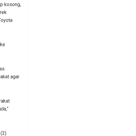
ip kosong,
erek
Toyota
 ke
as
akat agar
rakat
da,”
(2)