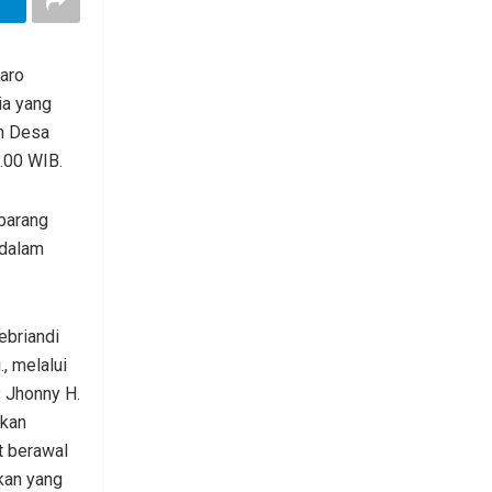
Karo
ia yang
an Desa
.00 WIB.
 barang
 dalam
ebriandi
., melalui
 Jhonny H.
akan
t berawal
ikan yang