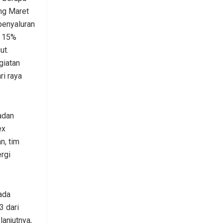
ng Maret
penyaluran
n 15%
ut.
giatan
ri raya
adan
ex
n, tim
rgi
ada
3 dari
lanjutnya,