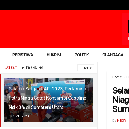
PERISTIWA
HUKRIM
POLITIK
OLAHRAGA
LATEST
TRENDING
Filter
Home
E
Sela
Selama Satgas RAFI 2023, Pertamina
Niag
Patra Niaga Catat Konsumsi Gasoline
Suma
Naik 8% di Sumatera Utara
8 MEI 2023
by
Ratih