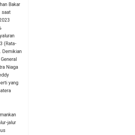
ahan Bakar
 saat
 2023
%
yaluran
3 (Rata-
). Demikian
 General
ra Niaga
eddy
erti yang
matera
gamankan
ur-jalur
sus