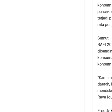
konsumsi
puncak a
terjadi 
rata pen
Sumut –
RAFI 20
dibandin
konsums
konsums
“Kami m
daerah, 
menduku
Raya Idu
Freddy 