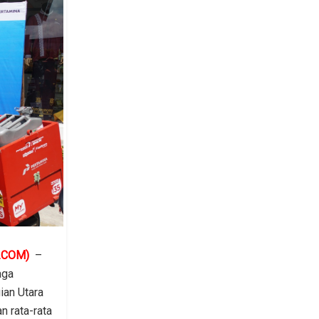
.COM)
–
aga
ian Utara
 rata-rata