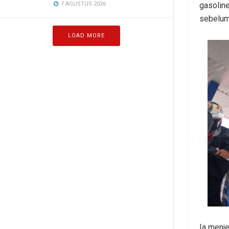
gasolin
7 AGUSTUS 2026
sebelum
LOAD MORE
Ia menje