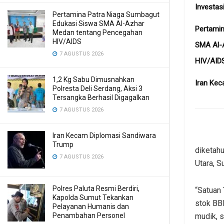
Investas
Pertamina Patra Niaga Sumbagut
Edukasi Siswa SMA Al-Azhar
Pertamin
Medan tentang Pencegahan
HIV/AIDS
SMA Al-
7 AGUSTUS 2026
HIV/AID
1,2 Kg Sabu Dimusnahkan
Iran Kec
Polresta Deli Serdang, Aksi 3
Tersangka Berhasil Digagalkan
7 AGUSTUS 2026
Iran Kecam Diplomasi Sandiwara
Trump
diketahu
7 AGUSTUS 2026
Utara, S
Polres Paluta Resmi Berdiri,
“Satuan
Kapolda Sumut Tekankan
stok BBM
Pelayanan Humanis dan
mudik, 
Penambahan Personel