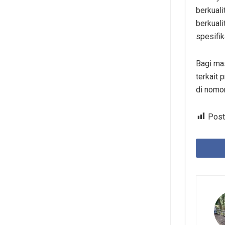
berkual
berkuali
spesifik
Bagi ma
terkait 
di nomor
Post