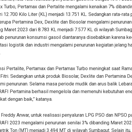
x Turbo, Pertamax dan Pertalite mengalami kenaikan 7% dibandi
i 12.700 Kilo Liter (KL) menjadi 13.751 KL. Sedangkan rata-rata 
berupa Pertamina Dex, Dexlite dan Biosolar mengalami penuruna
ng Maret 2023 dari 8.783 KL menjadi 7.577 KL di wilayah Sumbag
b penurunan konsumsi gasoil diantaranya disebabkan karena ke
tasi logistik dan industri mengalami penurunan kegiatan jelang ha
.
si Pertalite, Pertamax dan Pertamax Turbo meningkat saat Ram
 Fitri. Sedangkan untuk produk Biosolar, Dexlite dan Pertamina D
mi penurunan. Selama masa periode mudik dan arus balik Lebara
RAFI Pertamina berhasil mengelola dan memenuhi kebutuhan ene
at dengan baik,” katanya.
 Freddy Anwar, untuk realisasi penyaluran LPG PSO dan NPSO p
RAFI 2023 mengalami penurunan senilai 3% dibanding Maret 202
trik Ton (MT) menjadi 3.494 MT di wilayah Sumbagut. Selain itu, 