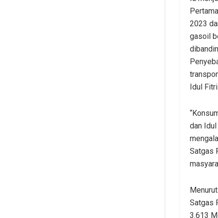
Pertama
2023 dar
gasoil 
dibandi
Penyeba
transpor
Idul Fitri
“Konsum
dan Idul
mengala
Satgas 
masyarak
Menurut
Satgas 
3.613 Me