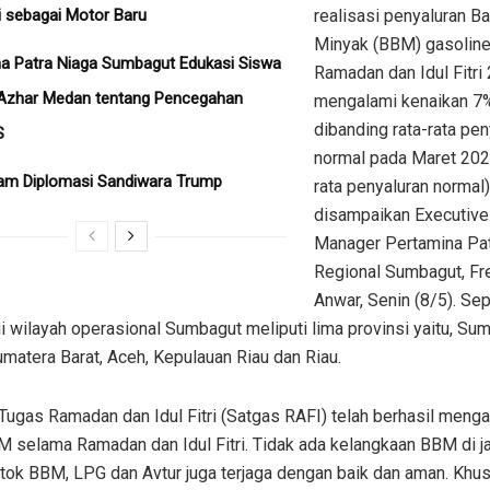
i sebagai Motor Baru
realisasi penyaluran B
Minyak (BBM) gasoline
a Patra Niaga Sumbagut Edukasi Siswa
Ramadan dan Idul Fitri
Azhar Medan tentang Pencegahan
mengalami kenaikan 7
dibanding rata-rata pen
S
normal pada Maret 202
am Diplomasi Sandiwara Trump
rata penyaluran normal
disampaikan Executive
Manager Pertamina Pat
Regional Sumbagut, Fr
Anwar, Senin (8/5). Sep
i wilayah operasional Sumbagut meliputi lima provinsi yaitu, Su
umatera Barat, Aceh, Kepulauan Riau dan Riau.
 Tugas Ramadan dan Idul Fitri (Satgas RAFI) telah berhasil men
 selama Ramadan dan Idul Fitri. Tidak ada kelangkaan BBM di jal
stok BBM, LPG dan Avtur juga terjaga dengan baik dan aman. Khu