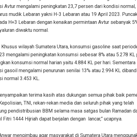
 Avtur mengalami peningkatan 23,7 persen dari kondisi normal,
rus mudik Lebaran yakni H-3 Lebaran atau 19 April 2023. Puncak
pada H+3 Lebaran dengan kenaikan permintaan Avtur sebanyak 5% 
yaluran diwaktu normal.
 Khusus wilayah Sumatera Utara, konsumsi gasoline saat period
23 mengalami peningkatan konsumsi sebesar 8% atau 5.278 KL p
gkan konsumsi normal harian yaitu 4.884 KL per hari. Sementara i
i gasoil mengalami penurunan senilai 13% atau 2.994 KL diband
i normal 3.453 KL.
enyampaikan terima kasih atas dukungan semua pihak baik peme
Kepolisian, TNI, rekan-rekan media dan seluruh pihak yang telah
ng pendistribusian BBM selama masa satgas bulan Ramadan da
l Fitri 1444 Hijriah dapat berjalan dengan lancar,” ucapnya.
Anwar mengimbau agar masyarakat di Sumatera Utara menggun