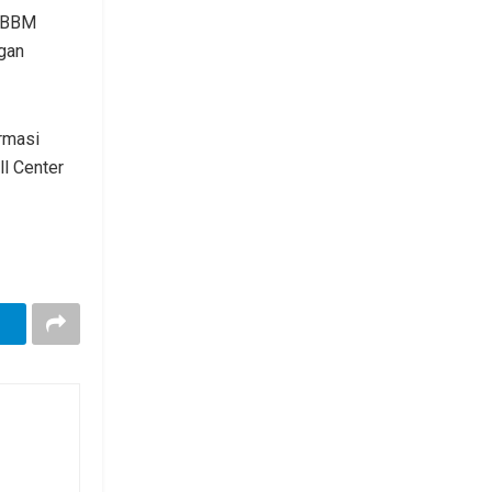
. BBM
ngan
rmasi
ll Center