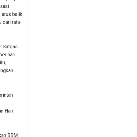
 saat
 arus balik
dari rata-
e Satgas
er hari
tu,
ingkan
rintah
n Hari
akan BBM