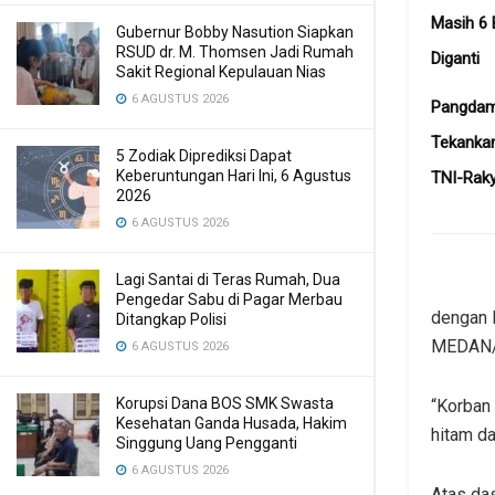
Masih 6 
Gubernur Bobby Nasution Siapkan
RSUD dr. M. Thomsen Jadi Rumah
Diganti
Sakit Regional Kepulauan Nias
6 AGUSTUS 2026
Pangdam 
Tekankan
5 Zodiak Diprediksi Dapat
Keberuntungan Hari Ini, 6 Agustus
TNI-Rak
2026
6 AGUSTUS 2026
Lagi Santai di Teras Rumah, Dua
Pengedar Sabu di Pagar Merbau
dengan
Ditangkap Polisi
MEDAN/
6 AGUSTUS 2026
Korupsi Dana BOS SMK Swasta
“Korban 
Kesehatan Ganda Husada, Hakim
hitam da
Singgung Uang Pengganti
6 AGUSTUS 2026
Atas das