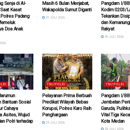
g Senja di Al-
Masih 6 Bulan Menjabat,
Pangdam I/BB 
 Saat Kasat
Wakapolda Sumut Diganti
Kodim 0203/La
 Polres Padang
Tekankan Disipl
31 JULI 2026
Memeluk
dan Kemanungg
ya Doa Anak
Rakyat
30 JULI 2026
2026
OLRI
TNI/POLRI
TNI/POLRI
Barumun
Pelayanan Prima Berbuah
Pangdam I/BB
 Bantuan Sosial
Predikat Wilayah Bebas
Jembatan Peri
ur Cahaya
Korupsi, Polres Karo Raih
Garuda, Pulihk
a Asites, Wujud
Penghargaan
Vital Tiga Kec
an Polri terhadap
Kota Medan
29 JULI 2026
28 JULI 2026