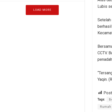
Lubis s
LOAD MORE
Setelah 
berhasi
Kecamat
Bersama
CCTV. Ba
penadah
“Tersan
Yaqin. (
Post
Tags:
B
Rumah