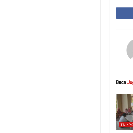
Baca
Ju
TNI/P