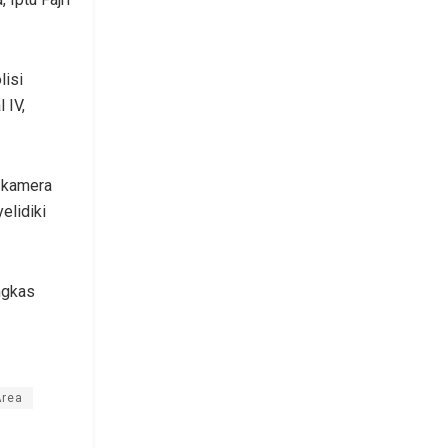
lisi
 IV,
 kamera
elidiki
ngkas
Area