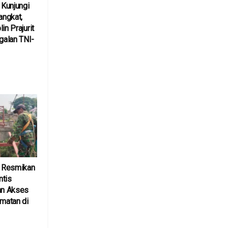
Kunjungi
ngkat,
in Prajurit
alan TNI-
 Resmikan
ntis
an Akses
amatan di