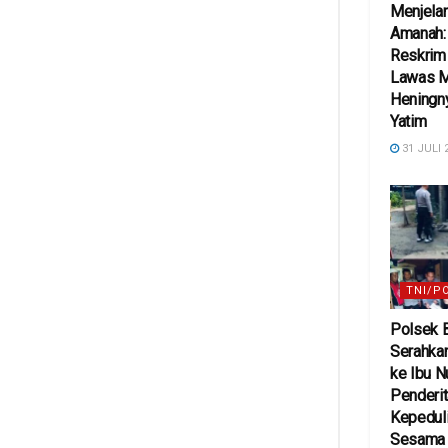
Menjelan
Amanah:
Reskrim
Lawas 
Heningn
Yatim
31 JULI 
TNI/P
Polsek 
Serahkan
ke Ibu N
Penderit
Kepeduli
Sesama