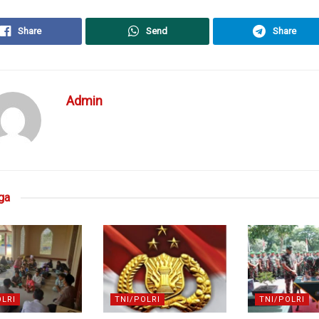
Share
Send
Share
Admin
ga
OLRI
TNI/POLRI
TNI/POLRI