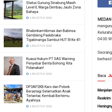
Status Gunung Sinabung Masih
Level II, Warga Diimbau Jauhi Zona
Bahaya
6 AGUSTUS 2026
MEDAN
mengung
Bhabinkamtibmas dan Babinsa
Kelurah
Gembleng Paskibraka
04.00 WI
Tigabinanga Sambut HUT RI Ke-81
6 AGUSTUS 2026
Seorang
berhasil
Kuasa Hukum PT SAG Warning
Penyebar Berita Bohong: Kita
Pidanakan!
6 AGUSTUS 2026
Baca
Ju
DP3AP2KB Karo dan Polsek
Menjelan
Berastagi Selamatkan Anak
Terlantar, Kembali Bertemu
Reskrim
Ayahnya
Heningn
6 AGUSTUS 2026