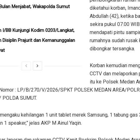
Bulan Menjabat, Wakapolda Sumut
diketahui korban, Irnan
Abdullah (42), ketika b
sekira pukul 07.00 WIB
I/BB Kunjungi Kodim 0203/Langkat,
mendapati pintu sampi
 Disiplin Prajurit dan Kemanunggalan
rumahnya sudah rusak 
dibongkar tersangka.
yat
Korban kemudian men
CCTV dan melaporkan p
itu ke Polsek Medan A
 Nomor : LP/B/270/V/2026/SPKT POLSEK MEDAN AREA/POL
 POLDA SUMUT.
mengaku kehilangan 1 unit tablet merek Samsung, 1 tabung gas 3
n 1 speaker,” jelas AKP M Ainul Yaqin.
ar laporan dan rekaman CCTV, Kanit Reskrim Polsek Medan Area, 