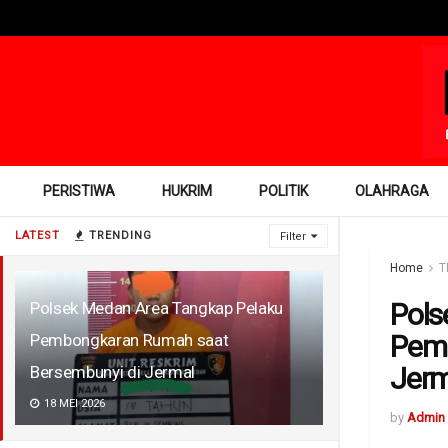
PERISTIWA
HUKRIM
POLITIK
OLAHRAGA
LATEST
TRENDING
Filter
Home
T
Pols
Polsek Medan Area Tangkap Pelaku
Pemb
Pembongkaran Rumah saat
Jerm
Bersembunyi di Jermal
18 MEI 2026
by
Admin