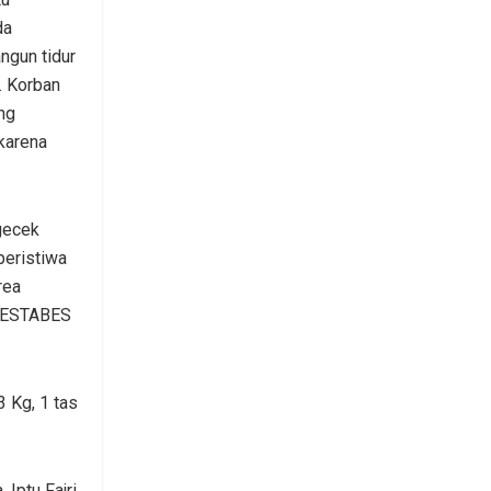
da
angun tidur
. Korban
ng
karena
gecek
eristiwa
rea
RESTABES
 Kg, 1 tas
Iptu Fajri