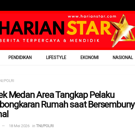
PENDIDIKAN
LIFESTYLE
EKONOMI
NASIONAL
NI/POLRI
ek Medan Area Tangkap Pelaku
ongkaran Rumah saat Bersembunyi
al
18 Mei 2026
in
TNI/POLRI