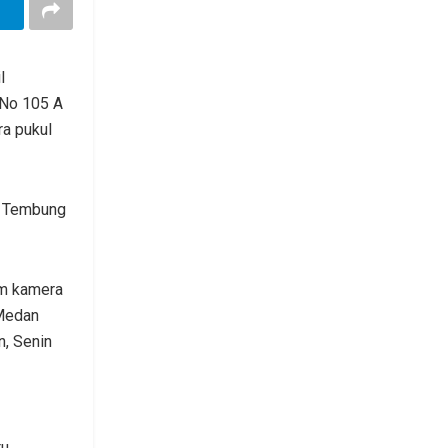
l
 No 105 A
a pukul
n Tembung
am kamera
 Medan
n, Senin
tu