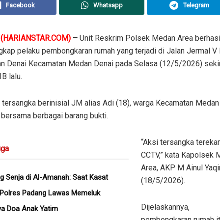
Facebook
Whatsapp
Telegram
(HARIANSTAR.COM)
–
Unit Reskrim Polsek Medan Area berhasi
kap pelaku pembongkaran rumah yang terjadi di Jalan Jermal V
an Denai Kecamatan Medan Denai pada Selasa (12/5/2026) sekir
B lalu.
 tersangka berinisial JM alias Adi (18), warga Kecamatan Meda
 bersama berbagai barang bukti.
“Aksi tersangka terek
ga
CCTV,” kata Kapolsek
Area, AKP M Ainul Yaqi
g Senja di Al-Amanah: Saat Kasat
(18/5/2026).
 Polres Padang Lawas Memeluk
Dijelaskannya,
ya Doa Anak Yatim
pembongkaran rumah i