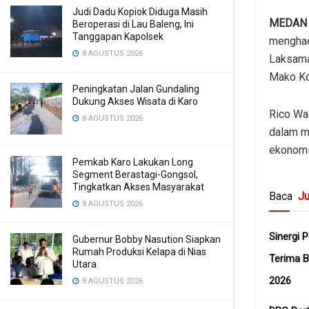
Judi Dadu Kopiok Diduga Masih
MEDA
Beroperasi di Lau Baleng, Ini
Tanggapan Kapolsek
menghad
8 AGUSTUS 2026
Laksama
Mako Ko
Peningkatan Jalan Gundaling
Dukung Akses Wisata di Karo
Rico Wa
8 AGUSTUS 2026
dalam m
ekonomi
Pemkab Karo Lakukan Long
Segment Berastagi-Gongsol,
Tingkatkan Akses Masyarakat
Baca
Ju
8 AGUSTUS 2026
Sinergi 
Gubernur Bobby Nasution Siapkan
Rumah Produksi Kelapa di Nias
Terima B
Utara
2026
8 AGUSTUS 2026