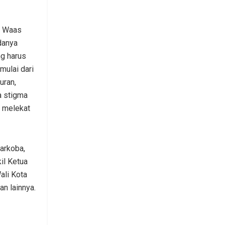
co Waas
danya
ng harus
mulai dari
uran,
a stigma
i melekat
narkoba,
il Ketua
ali Kota
n lainnya.