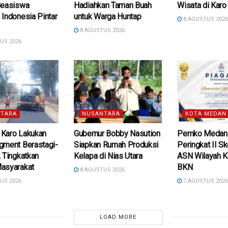
Beasiswa
Hadiahkan Taman Buah
Wisata di Karo
Indonesia Pintar
untuk Warga Huntap
8 AGUSTUS 202
8 AGUSTUS 2026
US 2026
TARA
NUSANTARA
KOTA MEDAN
Karo Lakukan
Gubernur Bobby Nasution
Pemko Medan 
gment Berastagi-
Siapkan Rumah Produksi
Peringkat II Sk
 Tingkatkan
Kelapa di Nias Utara
ASN Wilayah K
asyarakat
BKN
8 AGUSTUS 2026
US 2026
7 AGUSTUS 202
LOAD MORE