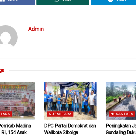
Admin
ga
TARA
NUSANTARA
NUSANTARA
 Pemkab Madina
DPC Partai Demokrat dan
Peningkatan J
 RI, 154 Anak
Walikota Sibolga
Gundaling Duk