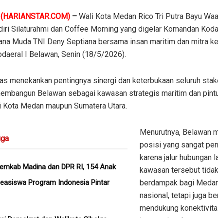
N
(HARIANSTAR.COM)
–
Wali Kota Medan Rico Tri Putra Bayu Wa
iri Silaturahmi dan Coffee Morning yang digelar Komandan Kodae
na Muda TNI Deny Septiana bersama insan maritim dan mitra ker
daeral I Belawan, Senin (18/5/2026).
as menekankan pentingnya sinergi dan keterbukaan seluruh stak
embangun Belawan sebagai kawasan strategis maritim dan pint
 Kota Medan maupun Sumatera Utara.
Menurutnya, Belawan m
ga
posisi yang sangat pen
karena jalur hubungan la
Pemkab Madina dan DPR RI, 154 Anak
kawasan tersebut tida
easiswa Program Indonesia Pintar
berdampak bagi Medan
nasional, tetapi juga b
mendukung konektivit