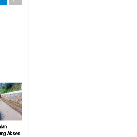
alan
ung Akses