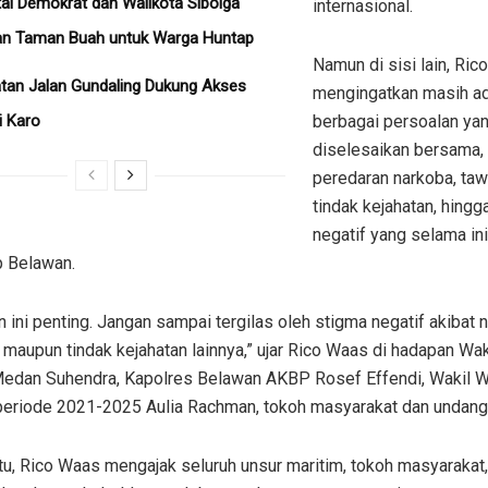
ai Demokrat dan Walikota Sibolga
internasional.
an Taman Buah untuk Warga Huntap
Namun di sisi lain, Ri
tan Jalan Gundaling Dukung Akses
mengingatkan masih a
i Karo
berbagai persoalan ya
diselesaikan bersama, 
peredaran narkoba, taw
tindak kejahatan, hingg
negatif yang selama in
p Belawan.
 ini penting. Jangan sampai tergilas oleh stigma negatif akibat 
 maupun tindak kejahatan lainnya,” ujar Rico Waas di hadapan Wak
dan Suhendra, Kapolres Belawan AKBP Rosef Effendi, Wakil W
eriode 2021-2025 Aulia Rachman, tokoh masyarakat dan undanga
tu, Rico Waas mengajak seluruh unsur maritim, tokoh masyarakat,