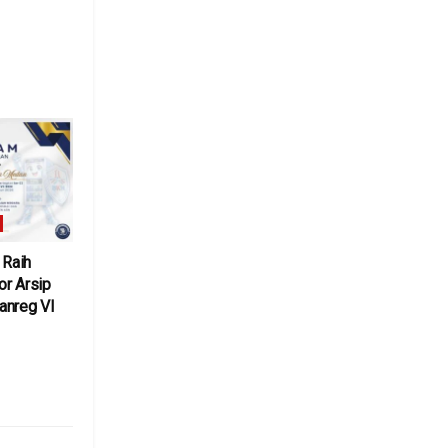
6
Raih
or Arsip
anreg VI
6