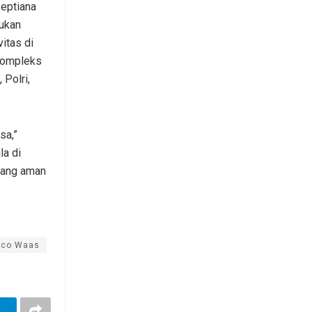
eptiana
tukan
itas di
 kompleks
 Polri,
sa,”
la di
yang aman
ico Waas