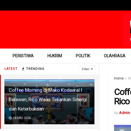
PERISTIWA
HUKRIM
POLITIK
OLAHRAGA
LATEST
TRENDING
Filter
Home
N
Coff
Coffee Morning di Mako Kodaeral I
Rico
Belawan, Rico Waas Tekankan Sinergi
dan Keterbukaan
by
Admin
18 MEI 2026