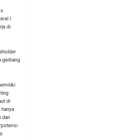
as
ral I
ja di
eholder
u gerbang
emiliki
ting
ut di
k hanya
 dan
erpotensi
as