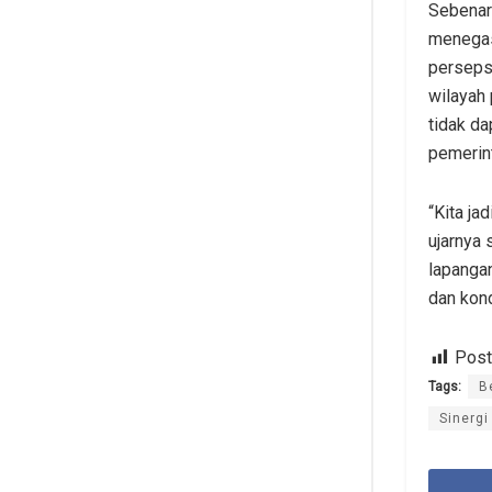
Sebenar
menegas
persepsi
wilayah
tidak da
pemerint
“Kita ja
ujarnya 
lapanga
dan kond
Post
Tags:
B
Sinergi