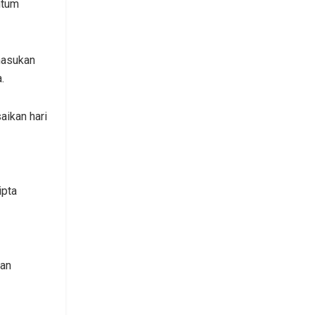
ntum
masukan
.
aikan hari
ipta
wan