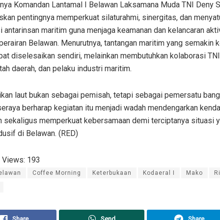
nya Komandan Lantamal I Belawan Laksamana Muda TNI Deny S
kan pentingnya memperkuat silaturahmi, sinergitas, dan menya
 antarinsan maritim guna menjaga keamanan dan kelancaran aktiv
 perairan Belawan. Menurutnya, tantangan maritim yang semakin
pat diselesaikan sendiri, melainkan membutuhkan kolaborasi TNI,
ah daerah, dan pelaku industri maritim.
dikan laut bukan sebagai pemisah, tetapi sebagai pemersatu bang
seraya berharap kegiatan itu menjadi wadah mendengarkan kenda
n sekaligus memperkuat kebersamaan demi terciptanya situasi 
usif di Belawan. (RED)
 Views:
193
elawan
Coffee Morning
Keterbukaan
Kodaeral I
Mako
R
Share
Send
Share