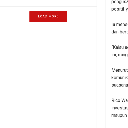
pengusa
positif 
LOAD MORE
Ia mene
dan ber
“Kalau a
ini, min
Menurut
komunika
suasana
Rico Waa
investa
maupun 