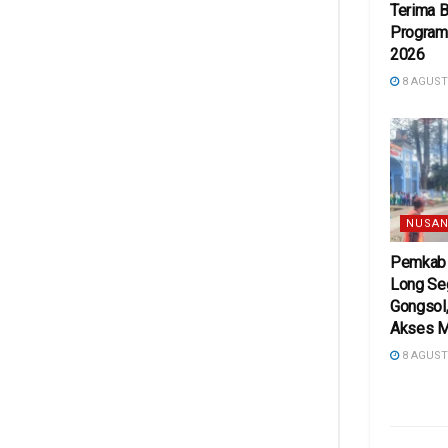
Terima 
Program 
2026
8 AGUST
NUSAN
Pemkab 
Long Se
Gongsol,
Akses M
8 AGUST