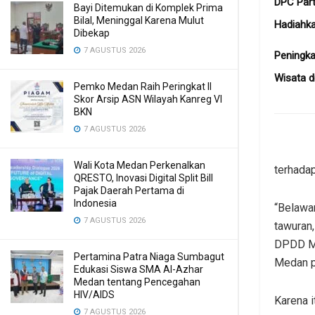
DPC Part
Bayi Ditemukan di Komplek Prima
Bilal, Meninggal Karena Mulut
Hadiahk
Dibekap
7 AGUSTUS 2026
Peningka
Wisata d
Pemko Medan Raih Peringkat II
Skor Arsip ASN Wilayah Kanreg VI
BKN
7 AGUSTUS 2026
Wali Kota Medan Perkenalkan
terhada
QRESTO, Inovasi Digital Split Bill
Pajak Daerah Pertama di
Indonesia
“Belawan
7 AGUSTUS 2026
tawuran,
DPDD Me
Pertamina Patra Niaga Sumbagut
Medan p
Edukasi Siswa SMA Al-Azhar
Medan tentang Pencegahan
HIV/AIDS
Karena i
7 AGUSTUS 2026