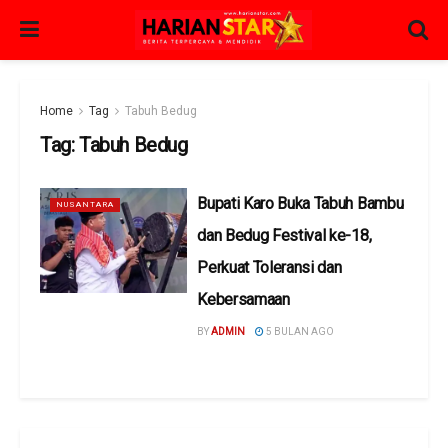
Home
Tag
Tabuh Bedug
Tag:
Tabuh Bedug
Bupati Karo Buka Tabuh Bambu
NUSANTARA
dan Bedug Festival ke-18,
Perkuat Toleransi dan
Kebersamaan
BY
ADMIN
5 BULAN AGO