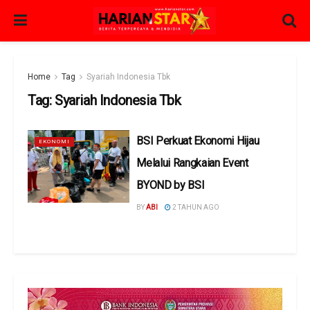
Home
Tag
Syariah Indonesia Tbk
Tag:
Syariah Indonesia Tbk
BSI Perkuat Ekonomi Hijau
EKONOMI
Melalui Rangkaian Event
BYOND by BSI
BY
ABI
2 TAHUN AGO