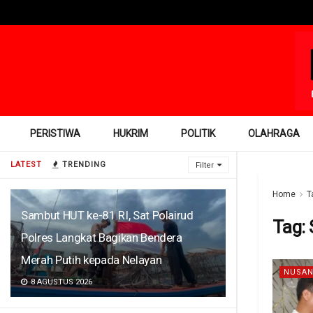
PERISTIWA
HUKRIM
POLITIK
OLAHRAGA
LATEST
TRENDING
Filter
Home
T
Sambut HUT ke-81 RI, Sat Polairud
Tag:
Polres Langkat Bagikan Bendera
Merah Putih kepada Nelayan
NUSAN
8 AGUSTUS 2026