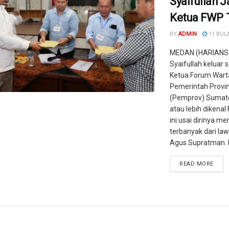
Syaifullah J
Ketua FWP T
BY
ADMIN
11 BUL
MEDAN (HARIANS
Syaifullah keluar 
Ketua Forum War
Pemerintah Provin
(Pemprov) Sumate
atau lebih dikenal 
ini usai dirinya me
terbanyak dari la
Agus Supratman. Pr
READ MORE