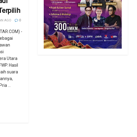
adi
erpilih
AN AGO
0
TAR.COM) -
sebagai
tawan
si
ra Utara
FWP. Hasil
raih suara
wannya,
ia ...