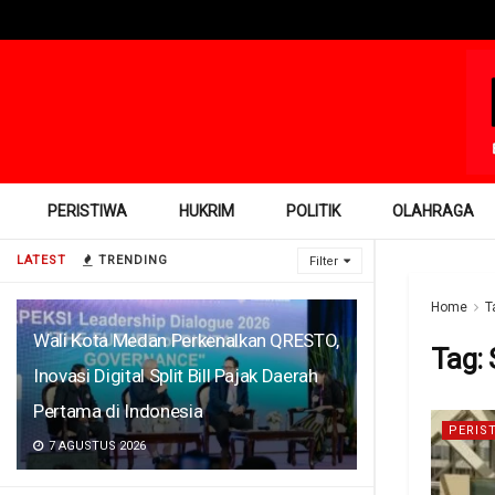
PERISTIWA
HUKRIM
POLITIK
OLAHRAGA
LATEST
TRENDING
Filter
Home
T
Wali Kota Medan Perkenalkan QRESTO,
Tag:
Inovasi Digital Split Bill Pajak Daerah
Pertama di Indonesia
PERIS
7 AGUSTUS 2026