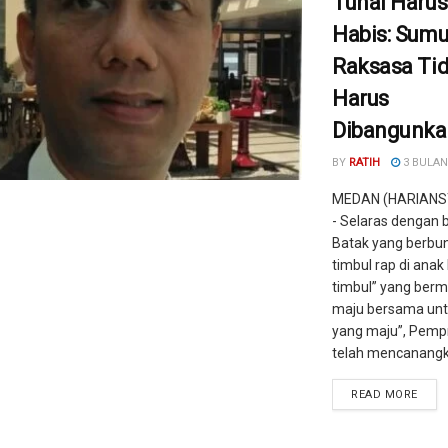
Tunai Harus 
Habis: Sumu
Raksasa Tid
Harus
Dibangunka
BY
RATIH
3 BULAN
MEDAN (HARIAN
- Selaras dengan
Batak yang berbun
timbul rap di anak
timbul” yang ber
maju bersama unt
yang maju”, Pemp
telah mencanangka
READ MORE