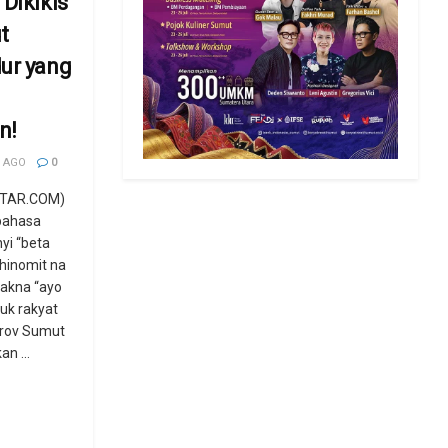
Dikikis
t
ur yang
n!
 AGO
0
STAR.COM)
 bahasa
yi “beta
 hinomit na
makna “ayo
uk rakyat
rov Sumut
n ...