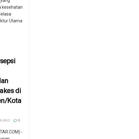
 yang
a kesehatan
Selasa
ektur Utama
rsepsi
dan
akes di
en/Kota
N AGO
0
TAR.COM) -
kupan