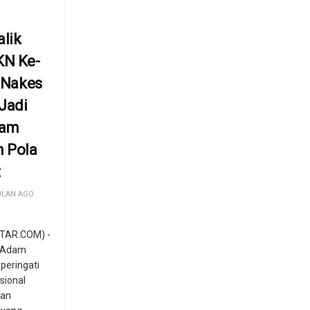
lik
KN Ke-
: Nakes
Jadi
lam
 Pola
t
ULAN AGO
TAR.COM) -
) Adam
eringati
sional
gan