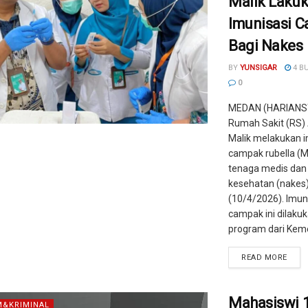
Malik Laku
Imunisasi 
Bagi Nakes
BY
YUNSIGAR
4 B
0
MEDAN (HARIANS
Rumah Sakit (RS
Malik melakukan i
campak rubella (M
tenaga medis dan
kesehatan (nakes
(10/4/2026). Imun
campak ini dilaku
program dari Kemen
READ MORE
Mahasiswi 
&KRIMINAL