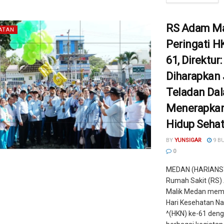
RS Adam Ma
ATAN
Peringati H
61, Direktur
Diharapkan 
Teladan Da
Menerapkan
Hidup Seha
BY
YUNSIGAR
9 B
0
MEDAN (HARIANS
Rumah Sakit (RS
Malik Medan memp
Hari Kesehatan Na
^(HKN) ke-61 den