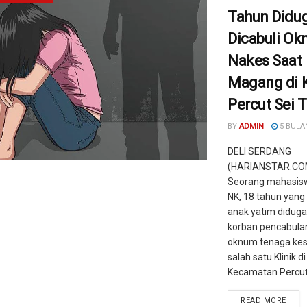
Tahun Didu
Dicabuli O
Nakes Saat
Magang di K
Percut Sei 
BY
ADMIN
5 BULA
DELI SERDANG
(HARIANSTAR.COM
Seorang mahasiswi
NK, 18 tahun yan
anak yatim diduga
korban pencabula
oknum tenaga kes
salah satu Klinik di
Kecamatan Percut S
READ MORE