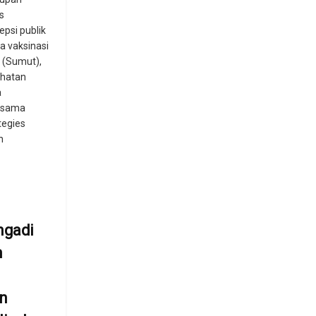
s
psi publik
a vaksinasi
 (Sumut),
ehatan
a
rsama
tegies
n
ngadi
n
n