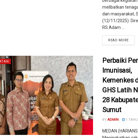
berbagai kegiatan
melibatkan tenag
dan masyarakat, 
(12/11/2025). Dir
RS Adam ...
READ MORE
Perbaiki Pe
ATAN
Imunisasi,
Kemenkes 
GHS Latih N
28 Kabupat
Sumut
BY
ADMIN
1 TAHU
MEDAN (HARIANS
Meningkatkan ca