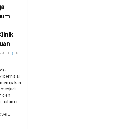
ga
knum
linik
Tuan
N AGO
0
) -
 berinisial
g merupakan
 menjadi
n oleh
ehatan di
ei ...