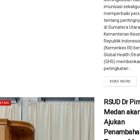
imunisasi sekaligu
memperbaiki perse
tentang pentingny
di Sumatera Utara
Kementerian Kes
Republik Indonesi
(Kemenkes RI) be
Global Health Stra
(GHS) memberika
peningkatan ...
READ MORE
RSUD Dr Pir
ATAN
Medan aka
Ajukan
Penambaha