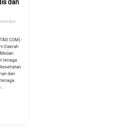
is dan
AHUN AGO
TAR.COM) -
m Daerah
i Medan
an tenaga
 kesehatan.
uhan dari
 tenaga
...