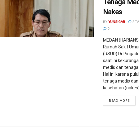
Tenaga Med
Nakes
BY
YUNSIGAR
2 T
0
MEDAN (HARIANS
Rumah Sakit Umu
(RSUD) Dr Pingad
saat ini kekurang
medis dan tenaga
Hal ini karena pul
tenaga medis dan
kesehatan (nakes) 
READ MORE