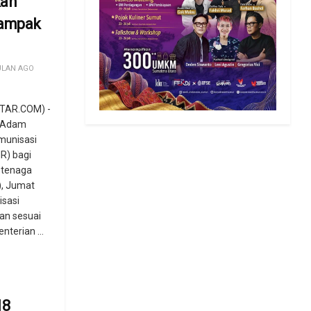
kan
Campak
ULAN AGO
TAR.COM) -
) Adam
munisasi
R) bagi
 tenaga
), Jumat
isasi
kan sesuai
terian ...
18