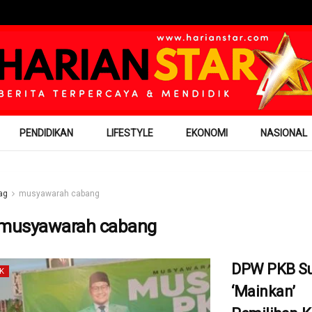
PENDIDIKAN
LIFESTYLE
EKONOMI
NASIONAL
ag
musyawarah cabang
musyawarah cabang
DPW PKB S
K
‘Mainkan’