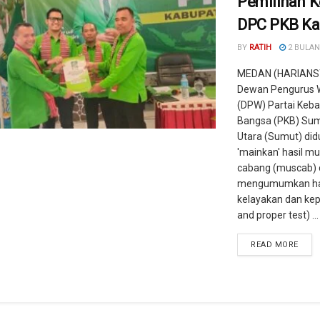
Pemilihan K
DPC PKB Ka
BY
RATIH
2 BULAN
MEDAN (HARIANS
Dewan Pengurus 
(DPW) Partai Keba
Bangsa (PKB) Su
Utara (Sumut) di
'mainkan' hasil 
cabang (muscab)
mengumumkan hasi
kelayakan dan kepa
and proper test) ...
READ MORE