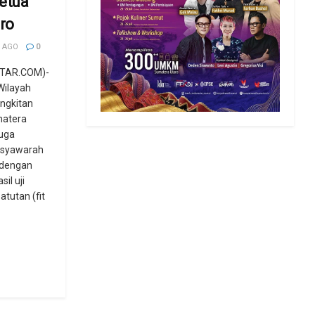
etua
ro
 AGO
0
TAR.COM)-
Wilayah
ngkitan
matera
duga
musyawarah
 dengan
l uji
tutan (fit