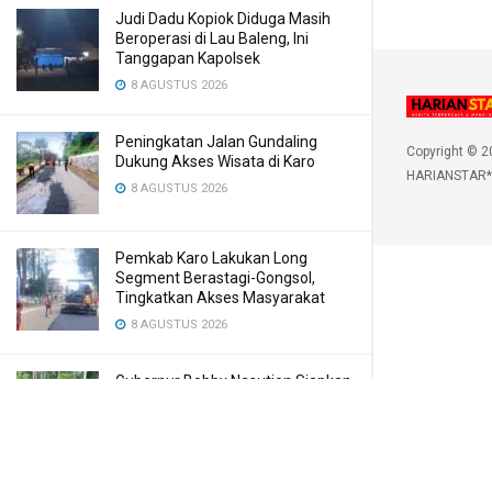
Judi Dadu Kopiok Diduga Masih
Beroperasi di Lau Baleng, Ini
Tanggapan Kapolsek
8 AGUSTUS 2026
Peningkatan Jalan Gundaling
Copyright © 2
Dukung Akses Wisata di Karo
HARIANSTAR*
8 AGUSTUS 2026
Pemkab Karo Lakukan Long
Segment Berastagi-Gongsol,
Tingkatkan Akses Masyarakat
8 AGUSTUS 2026
Gubernur Bobby Nasution Siapkan
Rumah Produksi Kelapa di Nias
Utara
8 AGUSTUS 2026