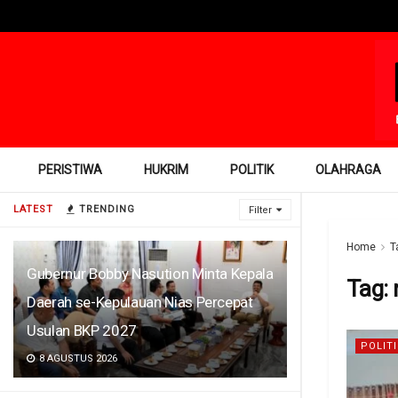
PERISTIWA
HUKRIM
POLITIK
OLAHRAGA
LATEST
TRENDING
Filter
Home
T
Gubernur Bobby Nasution Minta Kepala
Tag:
Daerah se-Kepulauan Nias Percepat
Usulan BKP 2027
POLITI
8 AGUSTUS 2026