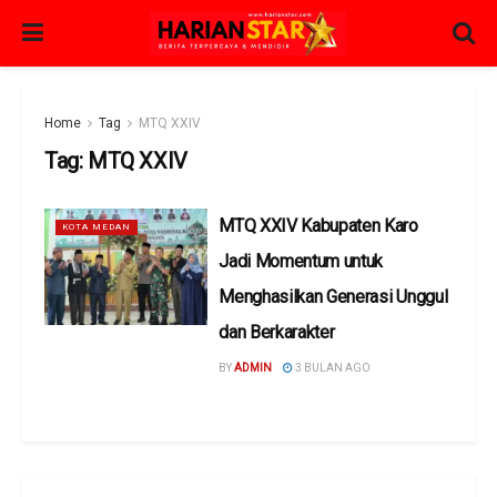
Home
Tag
MTQ XXIV
Tag:
MTQ XXIV
MTQ XXIV Kabupaten Karo
KOTA MEDAN
Jadi Momentum untuk
Menghasilkan Generasi Unggul
dan Berkarakter
BY
ADMIN
3 BULAN AGO