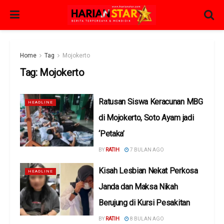
Home
Tag
Mojokerto
Tag:
Mojokerto
Ratusan Siswa Keracunan MBG
HEADLINE
di Mojokerto, Soto Ayam jadi
‘Petaka’
BY
RATIH
7 BULAN AGO
Kisah Lesbian Nekat Perkosa
HEADLINE
Janda dan Maksa Nikah
Berujung di Kursi Pesakitan
BY
RATIH
8 BULAN AGO