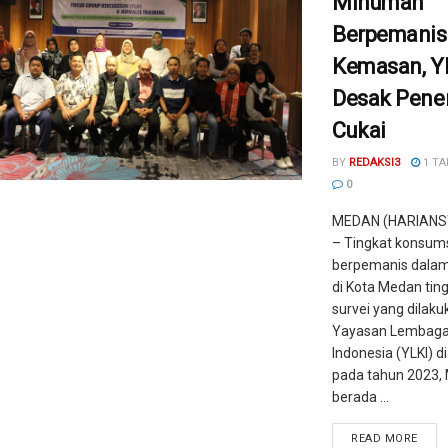
Minuman
Berpemanis
Kemasan, Y
Desak Pene
Cukai
BY
REDAKSI3
1 TA
0
MEDAN (HARIANS
– Tingkat konsum
berpemanis dala
di Kota Medan tingg
survei yang dilaku
Yayasan Lembag
Indonesia (YLKI) d
pada tahun 2023,
berada ...
READ MORE