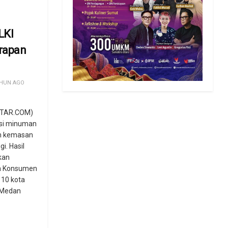
LKI
rapan
HUN AGO
TAR.COM)
si minuman
m kemasan
i. Hasil
kan
a Konsumen
i 10 kota
 Medan