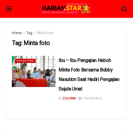
Home
Tag
Minta foto
Tag:
Minta foto
Ibu – Ibu Pengajian Heboh
NUSANTARA
Minta Foto Bersama Bobby
Nasution Saat Hadiri Pengajian
Sejuta Umat
BY
ZULHAM
2 TAHUN AGO