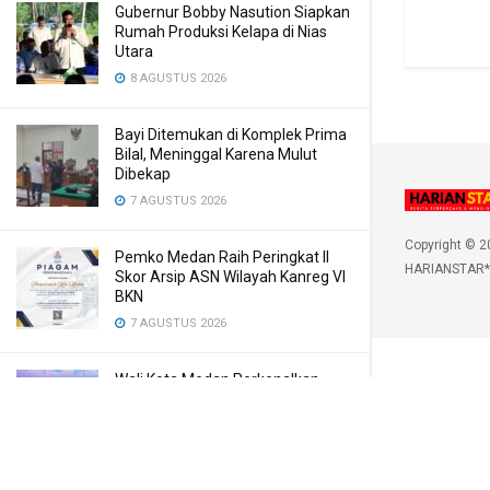
Gubernur Bobby Nasution Siapkan
Rumah Produksi Kelapa di Nias
Utara
8 AGUSTUS 2026
Bayi Ditemukan di Komplek Prima
Bilal, Meninggal Karena Mulut
Dibekap
7 AGUSTUS 2026
Copyright © 2
Pemko Medan Raih Peringkat II
HARIANSTAR*
Skor Arsip ASN Wilayah Kanreg VI
BKN
7 AGUSTUS 2026
Wali Kota Medan Perkenalkan
QRESTO, Inovasi Digital Split Bill
Pajak Daerah Pertama di
Indonesia
7 AGUSTUS 2026