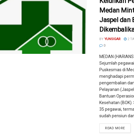
Keluhkan P
Medan Mint
Jaspel dan
Dikembalik
BY
YUNSIGAR
2 T
0
MEDAN (HARIANS
Sejumlah pegawai
Puskesmas di Med
menghadapi perm
pengembalian da
Pelayanan (Jaspel
Bantuan Operasio
Kesehatan (BOK).
35 pegawai, term
sudah pensiun dan 
READ MORE