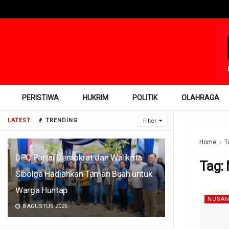
PERISTIWA
HUKRIM
POLITIK
OLAHRAGA
LATEST
TRENDING
Filter
Home
T
DPC Partai Demokrat dan Walikota
Tag:
Sibolga Hadiahkan Taman Buah untuk
Warga Huntap
NUSAN
8 AGUSTUS 2026