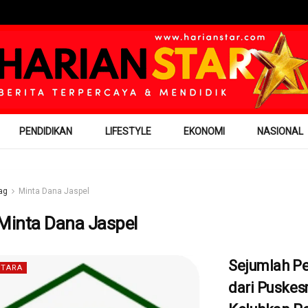
PENDIDIKAN
LIFESTYLE
EKONOMI
NASIONAL
ag
Minta Dana Jaspel
Minta Dana Jaspel
Sejumlah P
TARA
dari Puske