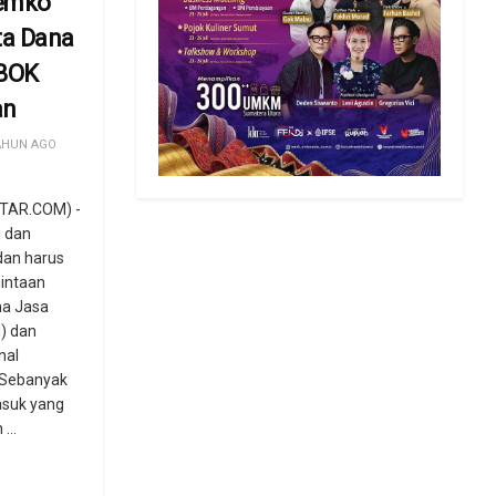
emko
a Dana
 BOK
an
AHUN AGO
TAR.COM) -
 dan
an harus
intaan
na Jasa
) dan
nal
 Sebanyak
asuk yang
...