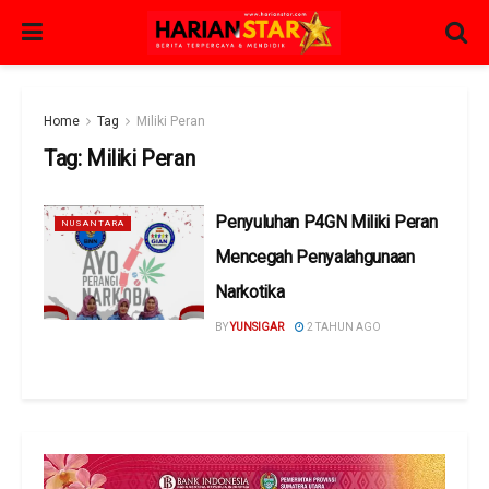
Home
Tag
Miliki Peran
Tag:
Miliki Peran
Penyuluhan P4GN Miliki Peran
NUSANTARA
Mencegah Penyalahgunaan
Narkotika
BY
YUNSIGAR
2 TAHUN AGO