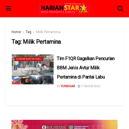
Home
Tag
Milik Pertamina
Tag:
Milik Pertamina
Tim F1QR Gagalkan Pencurian
HUKUM&KRIMINAL
BBM Jenis Avtur Milik
Pertamina di Pantai Labu
BY
YUNSIGAR
1 TAHUN AGO