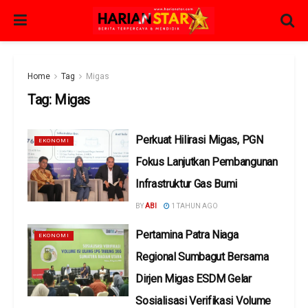
Home
Tag
Migas
Tag:
Migas
Perkuat Hilirasi Migas, PGN
EKONOMI
Fokus Lanjutkan Pembangunan
Infrastruktur Gas Bumi
BY
ABI
1 TAHUN AGO
Pertamina Patra Niaga
EKONOMI
Regional Sumbagut Bersama
Dirjen Migas ESDM Gelar
Sosialisasi Verifikasi Volume