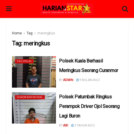
Home
Tag
meringkus
Tag:
meringkus
Polsek Kuala Berhasil
TNI/POLRI
Meringkus Seorang Curanmor
BY
ADMIN
9 BULAN AGO
Polsek Patumbak Ringkus
HUKUM&KRIMINAL
Perampok Driver Ojol Seorang
Lagi Buron
BY
ABI
3 TAHUN AGO