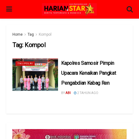
Home
Tag
Kompol
Tag:
Kompol
Kapolres Samosir Pimpin
TNI/POLRI
Upacara Kenaikan Pangkat
Pengabdian Kabag Ren
BY
ABI
2 TAHUN AGO